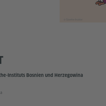
© Goethe-Institut
T
the-Instituts Bosnien und Herzegowina
na