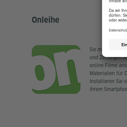
Onleihe
Sie möchten deu
und Zeitungen l
online Filme an
Materialien für 
Installieren Sie 
ihrem Smartpho