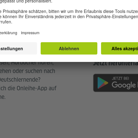
tschsprachige E-Books
esen, Hörbücher hören,
Jetzt herunterl
sehen oder suchen nach
Deutschlernende?
sich die Onleihe-App auf
ne.