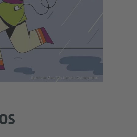
Illustration: Maria Tran Larsen © Goethe-Institut
LOS