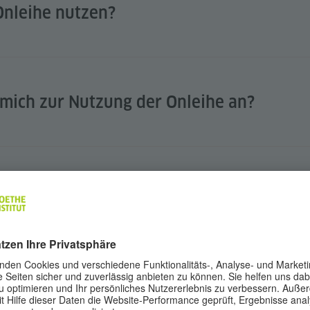
Onleihe nutzen?
 mich zur Nutzung der Onleihe an?
ndestvoraussetzungen