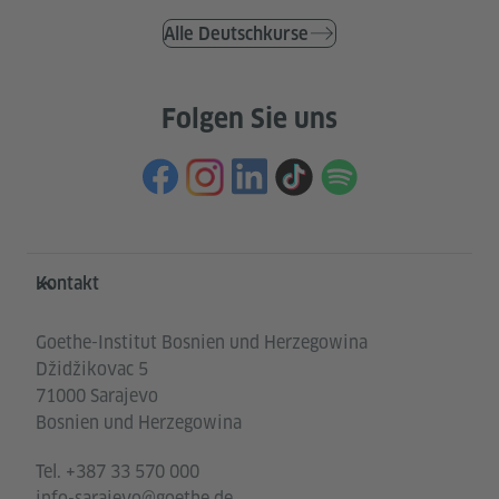
Alle Deutschkurse
Folgen Sie uns
Service- und Informationsbereich
Kontakt
Goethe-Institut Bosnien und Herzegowina
Džidžikovac 5
71000 Sarajevo
Bosnien und Herzegowina
Tel.
+387 33 570 000
info-sarajevo@goethe.de