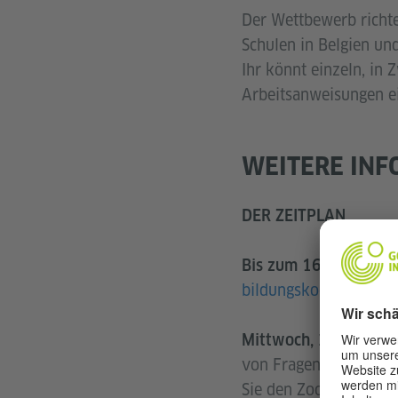
Der Wettbewerb richte
Schulen in Belgien u
Ihr könnt einzeln, in 
Arbeitsanweisungen ei
WEITERE INF
DER ZEITPLAN
Bis zum 16. Septemb
bildungskooperation-
Mittwoch, 24. Septe
von Fragen zum Wettb
Sie den Zoom-Link. Ei