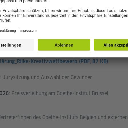
: Einsendung der Beiträge an
bildungsko
 30. Januar 2026
nur von den betreuenden Lehrkräften eingereicht werd
 der Einverständniserklärung mit folgendem Betreff 
E-NACHNAME-SCHULE.
klärung_Rilke-Kreativwettbewerb
(PDF, 87 KB)
: Jurysitzung und Auswahl der Gewinner
6
: Preisverleihung am Goethe-Institut Brüssel
2026
ertreter*innen des Goethe-Instituts Belgien und externen