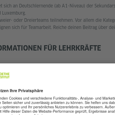
t sich an Deutschlernende (ab A1-Niveau) der Sekundars
nd Luxemburg.
Zweier- oder Dreierteams teilnehmen. Vor allem die Kateg
gnen sich für Teamarbeit. Reiche deinen Beitrag über dei
ORMATIONEN FÜR LEHRKRÄFTE
: Anmeldung von interessierten Lehrkräften über 
er 2025
bruessel@goethe.de
: Online-Kick-Off für
mber 2025 von 16:30 bis 18:30 Uhr
ewerb und Präsentation der Didaktisierung. Nach Ihr
n Protokoll der Sitzung wird im Nachgang zur Verfügung g