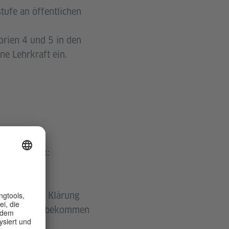
tufe an öffentlichen
orien 4 und 5 in den
ne Lehrkraft ein.
diesen Link:
 Lehrkräfte: Klärung
er Anmeldung bekommen
estellt.