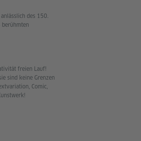
anlässlich des 150.
s berühmten
ivität freien Lauf!
sie sind keine Grenzen
extvariation, Comic,
Kunstwerk!