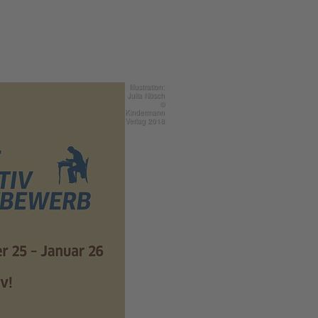
Illustration:
Julia Nüsch
©
Kindermann
Verlag 2018