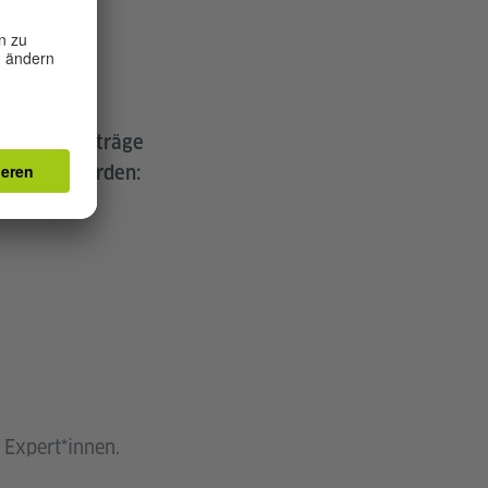
operation-
en. Die Beiträge
benannt werden:
 Expert*innen.