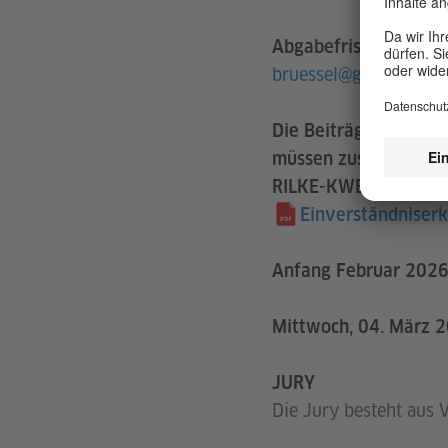
Abgabefrist: Freitag,
bruessel@goethe.de
Die Beiträge können 
müssen zusammen mit
RILKE-KWB-VORNAM
Einverständniser
Anfang Februar 202
Mittwoch, 04. März 
JURY
Die Jury besteht aus V