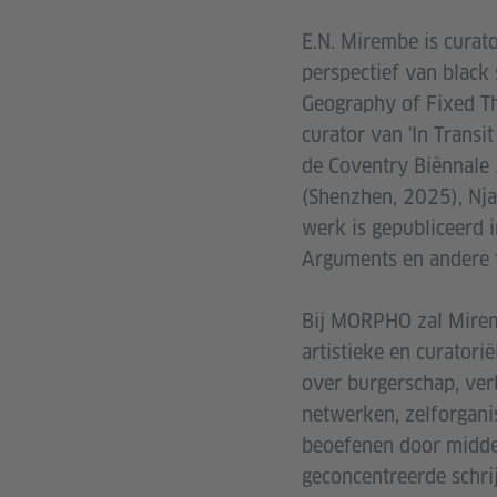
E.N. Mirembe is curator
perspectief van black
Geography of Fixed Th
curator van 'In Trans
de Coventry Biënnale
(Shenzhen, 2025), Nja
werk is gepubliceerd 
Arguments en andere t
Bij MORPHO zal Miremb
artistieke en curatori
over burgerschap, verb
netwerken, zelforganis
beoefenen door midde
geconcentreerde schri