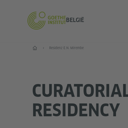
BELGIË
Home
Residenz E.N. Mirembe
CURATORIA
RESIDENCY