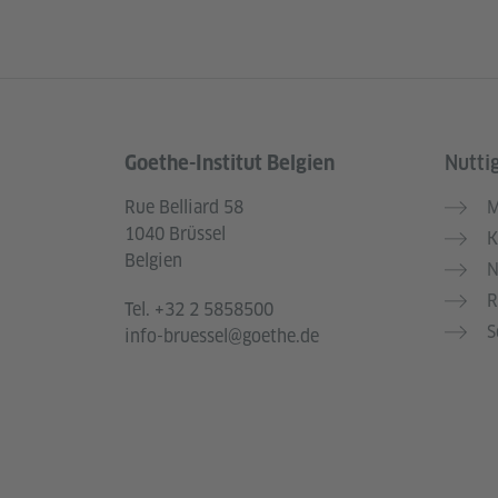
Goethe-Institut Belgien
Nuttig
Service- und Informationsbereich
Rue Belliard 58
M
1040 Brüssel
K
Belgien
N
R
Tel.
+32 2 5858500
S
info-bruessel@goethe.de