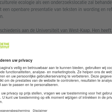
culturele ecologie als een onderzoekslocatie zal behandel
een openbare presentatie van teksten in wording en refle
n.
chiedenis aan de Universiteit van West-Kaap. Hen heeft 
 het Museum für Moderne Kunst MMK in Frankfurt, de G.A
ge in Londen, ARAK Art Collection in Doha, Bag Factory A
ees East in Kampala en het Zeitz Museum of Contempora
 voorheen hoofdredacteur van Writivism, waar die vier 
oduceerde en cureerde.