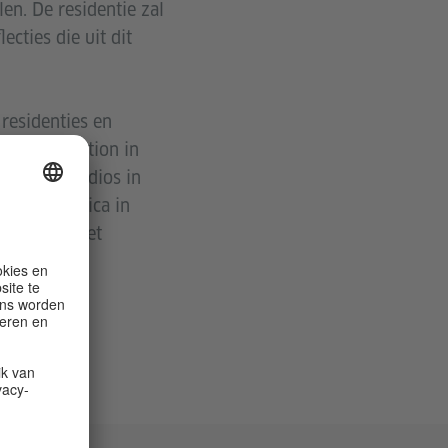
en. De residentie zal
cties die uit dit
residenties en
.S. Foundation in
rtists' Studios in
ry Art Africa in
jaar lang het