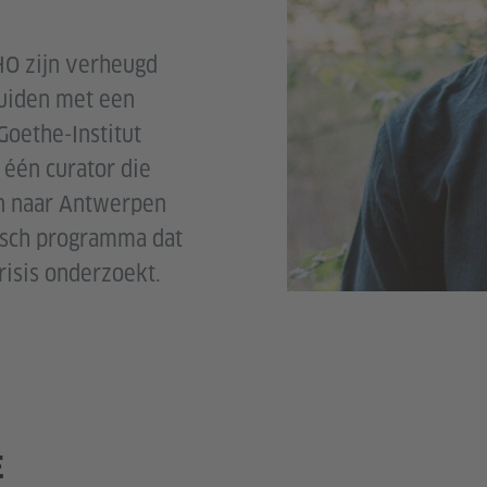
HO zijn verheugd
uiden met een
Goethe-Institut
één curator die
n naar Antwerpen
tisch programma dat
risis onderzoekt.
E