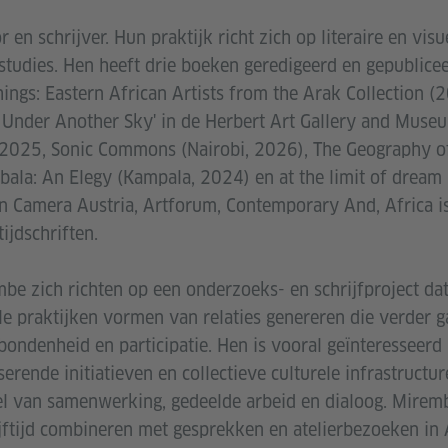
 en schrijver. Hun praktijk richt zich op literaire en visu
 studies. Hen heeft drie boeken geredigeerd en gepublic
ings: Eastern African Artists from the Arak Collection 
it Under Another Sky' in de Herbert Art Gallery and Muse
 2025, Sonic Commons (Nairobi, 2026), The Geography o
bala: An Elegy (Kampala, 2024) en at the limit of dream
in Camera Austria, Artforum, Contemporary And, Africa is
ijdschriften.
e zich richten op een onderzoeks- en schrijfproject da
ële praktijken vormen van relaties genereren die verder 
ondenheid en participatie. Hen is vooral geïnteresseerd 
erende initiatieven en collectieve culturele infrastructu
l van samenwerking, gedeelde arbeid en dialoog. Miremb
jftijd combineren met gesprekken en atelierbezoeken in