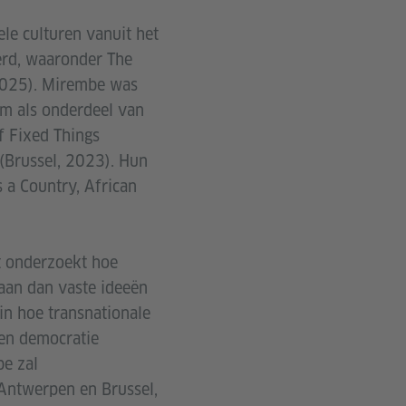
ele culturen vanuit het
eerd, waaronder The
(2025). Mirembe was
um als onderdeel van
f Fixed Things
 (Brussel, 2023). Hun
 a Country, African
t onderzoekt hoe
gaan dan vaste ideeën
in hoe transnationale
ren democratie
e zal
 Antwerpen en Brussel,