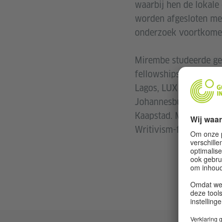
waarbij hen de lokale 
worden afgesloten met 
onderzoek voortkome
Mirembe studeerde ges
fellowships gehad bij
Lagos, LUX Moving Ima
Johannesburg, 32 Degr
Kaapstad. Mirembe was
Writivism-festival pr