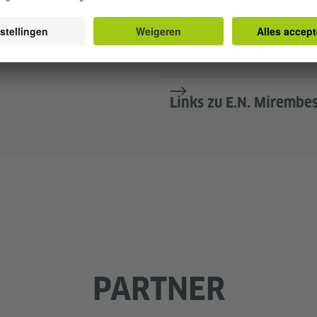
MORPHO Antwerpen
Links zu E.N. Mirembe
PARTNER