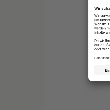
S
O
N
P
R