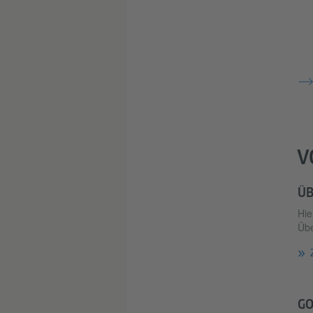
V
ÜB
Hie
Übe
GO