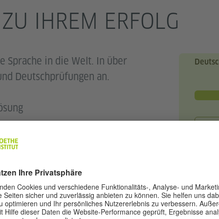
 ZU IHREM ERFOLG
e Sprache in die Welt. In über
Deutsc
und Deutschprüfungen an.
Lösung
au
ertifikate