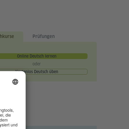
hkurse
Prüfungen
Online Deutsch lernen
oder
Kostenlos Deutsch üben