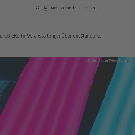
Mein Goethe.de
Deutsch
prache
Kultur
Veranstaltungen
Über uns
Standorte
© Goethe-Institut/Tobias Schrank