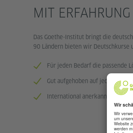
MIT ERFAHRUNG
Das Goethe-Institut bringt die deutsch
90 Ländern bieten wir Deutschkurse 
Für jeden Bedarf die passende 
Gut aufgehoben auf jedem Nive
International anerkannte Sprachz