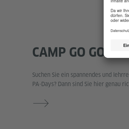
CAMP GO GOETHE
Suchen Sie ein spannendes und lehrre
PA-Days? Dann sind Sie hier genau ri