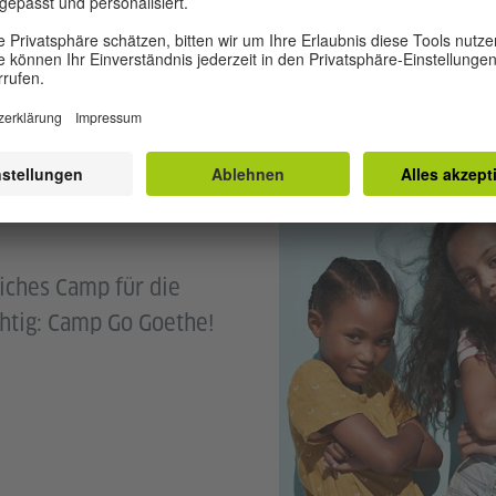
 !
iches Camp für die
chtig: Camp Go Goethe!