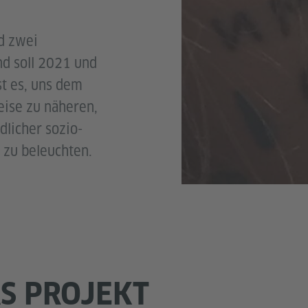
d zwei
d soll 2021 und
t es, uns dem
eise zu näheren,
dlicher sozio-
n zu beleuchten.
S PROJEKT