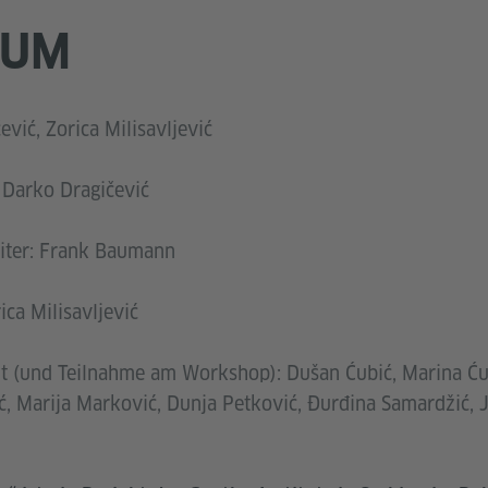
SUM
vić, Zorica Milisavljević
: Darko Dragičević
leiter: Frank Baumann
ca Milisavljević
t (und Teilnahme am Workshop): Dušan Ćubić, Marina Ću
, Marija Marković, Dunja Petković, Đurđina Samardžić, J