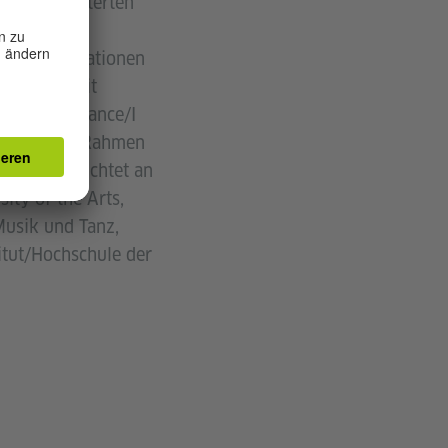
 einer erweiterten
r an
 und Kooperationen
, Epiloguemit
 and Exuberance/I
Practice, im Rahmen
 Er unterrichtet an
ity of the Arts,
Musik und Tanz,
itut/Hochschule der