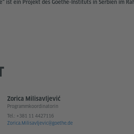
ce“ ist ein Projekt des Goethe-Instituts in Serbien im 
T
Zorica Milisavljević
Programmkoordinatorin
Tel.:
+381 11 4427116
Zorica.Milisavljevic@goethe.de