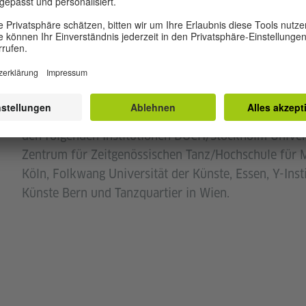
präsentiert er seine Arbeiten international. Im Sinne
Performance-Praxis, Choreografie und Film nimmt e
interdisziplinären medienübergreifenden Projekten
teil. Zu seinen neueren Projekten gehörenSilent Trio
Christina Ciupke, das ErkundungsprojektExhaustion
Can, I Can’t: Four Figure StudiesundInequality as a 
der Zusammenarbeit mit dem Goethe-Institut Belgrad.
den folgenden Institutionen DOCH/Stockholm Univers
Zentrum für Zeitgenössischen Tanz/Hochschule für 
Köln, Folkwang Universität der Künste, Essen, Y-Inst
Künste Bern und Tanzquartier in Wien.