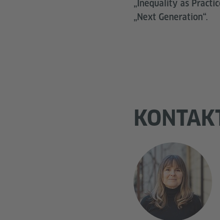
„Inequality as Practi
„Next Generation“.
KONTAK