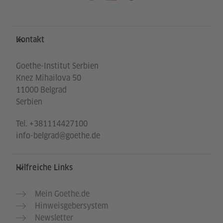
Service- und Informationsbereich
Kontakt
Goethe-Institut Serbien
Knez Mihailova 50
11000 Belgrad
Serbien
Tel.
+381114427100
info-belgrad@goethe.de
Hilfreiche Links
Mein Goethe.de
Hinweisgebersystem
Newsletter