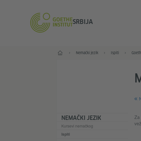
SRBIJA
Početak
Nemački jezik
Ispiti
Goeth
M
N
Za 
NEMAČKI JEZIK
vež
Kursevi nemačkog
Ispiti