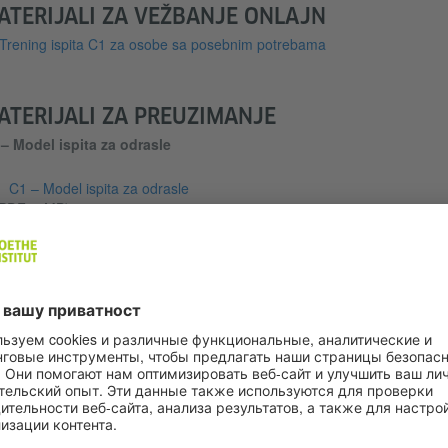
ATERIJALI ZA VEŽBANJE ONLAJN
Trening ispita C1 za osobe sa posebnim potrebama
ATERIJALI ZA PREUZIMANJE
– Model ispita za odrasle
C1 – Model ispita za odrasle
PDF, 2 MB)
– Model ispita za odrasle - modul Slušenje direktno (39:14 Min.)
00:00
3
C1-Model ispita za odrasle modul Slušanje za preuzimanje
(MP3, 94