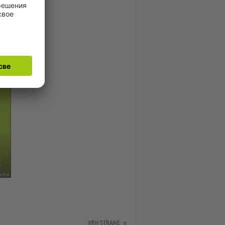
titut
VRH STRANE