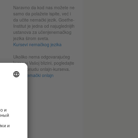
Naravno da kod nas možete ne
samo da polažete ispite, već i
da učite nemački jezik. Goethe-
Institut je jedna od najuglednijih
ustanova za učenjenemačkog
jezika širom sveta.
Kursevi nemačkog jezika
Ukoliko nema odgovarajućeg
kursa u Vašoj blizini, pogledajte
našu ponudu onlajn-kurseva.
Učite nemački onlajn
9:14