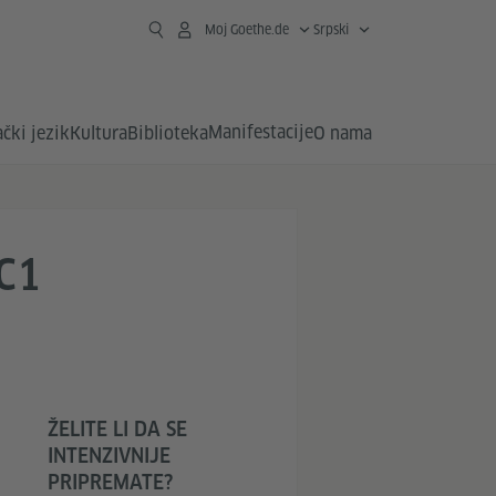
Moj Goethe.de
Srpski
Manifestacije
čki jezik
Kultura
Biblioteka
O nama
C1
ŽELITE LI DA SE
INTENZIVNIJE
PRIPREMATE?