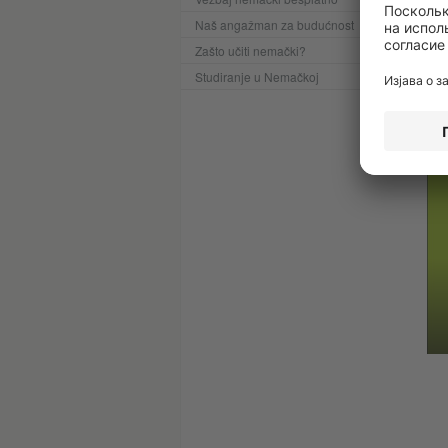
Naš angažman za budućnost
Zašto učiti nemački?
C1 
Studiranje u Nemačkoj