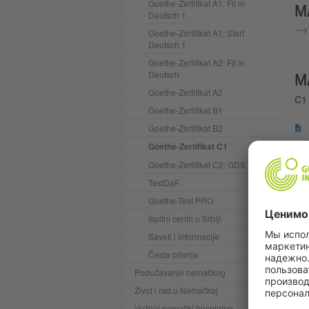
Goethe-Zertifikat A1: Fit in
M
Deutsch 1
Goethe-Zertifikat A1: Start
Deutsch 1
Goethe-Zertifikat A2: Fit in
Deutsch
M
Goethe-Zertifikat A2
C1 
Goethe-Zertifikat B1
Goethe-Zertifikat B2
(
Goethe-Zertifikat C1
Goethe-Zertifikat C2: GDS
C1 
TestDaF
Goethe-Test PRO
Ispitni centri u Srbiji
Saveti i informacije
Česta pitanja
Podučavanje nemačkog
Život i rad u Nemačkoj
Vežbaj nemački besplatno