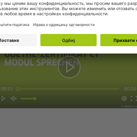
MB)
- Model ispita za odrasle - modul Govor direktno
00:01
00:00
© Goethe-Ins