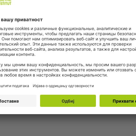
 isključivo pričati! Vežbajte nemački na nivou A1
navanja, snalaženja u gradu ili zakazivanja
ti u Zoom-u.