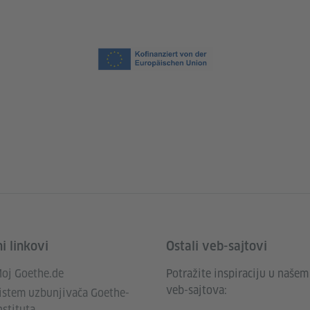
i linkovi
Ostali veb-sajtovi
oj Goethe.de
Potražite inspiraciju u našem
veb-sajtova:
istem uzbunjivača Goethe-
nstituta