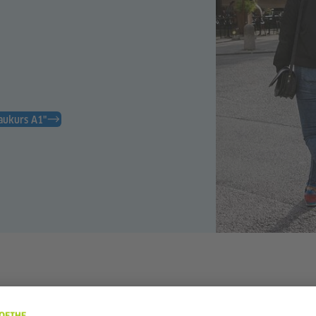
baukurs A1"
ežbate konverzaciju?Imamo pravu ponudu za Vas –