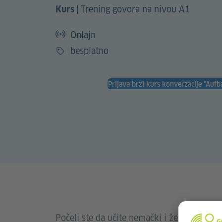
|
Trening govora na nivou A1
Kurs
Onlajn
besplatno
Cena
Prijava brzi kurs konverzacije "Auf
Počeli ste da učite nemački i želite da v