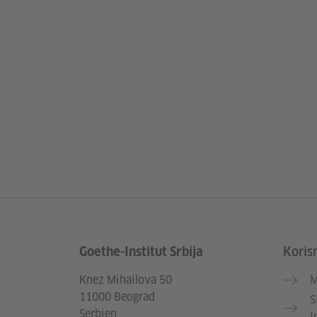
Goethe-Institut Srbija
Korisn
Service- und Informationsbereich
Knez Mihailova 50
M
11000 Beograd
S
Serbien
I