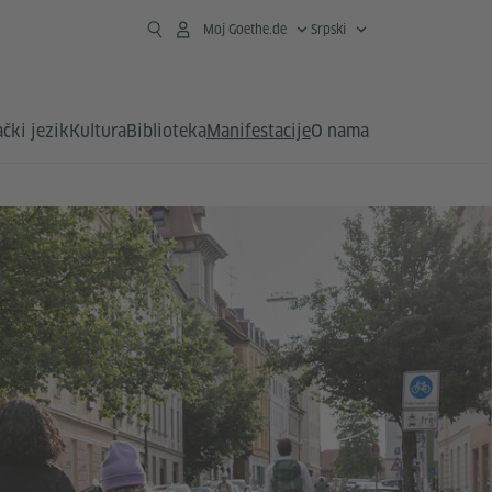
Moj Goethe.de
Srpski
čki jezik
Kultura
Biblioteka
Manifestacije
O nama