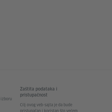
Zaštita podataka i
pristupačnost
 izboru
Cilj ovog veb-sajta je da bude
pristupačan i koristan što većem