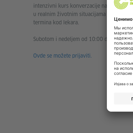
intenzivni kurs konverzacije na kojem ćete
u realnim životnim situacijama poput upoz
termina kod lekara.
Subotom i nedeljem od 10:00 do 11:30 sa
Ovde se možete prijaviti.