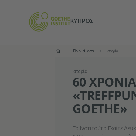
ΚΎΠΡΟΣ
Αρχική
Ποιοι είμαστε
Ιστορία
Ιστορία
60 XΡΌΝΙΑ
«TREFFPU
GOETHE»
Το Ινστιτούτο Γκαίτε Λευ