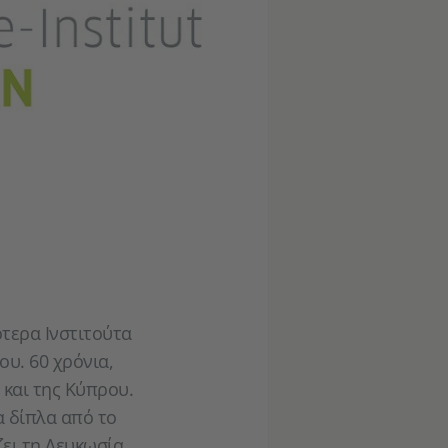
ότερα Ινστιτούτα
ου. 60 χρόνια,
 και της Κύπρου.
α δίπλα από το
ει τη Λευκωσία