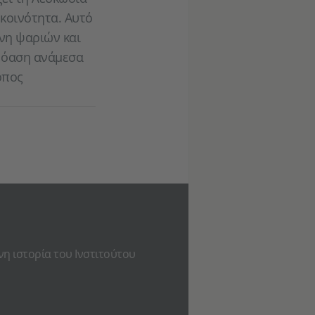
κοινότητα. Αυτό
μνη ψαριών και
α όαση ανάμεσα
όπος
νη ιστορία του Ινστιτούτου