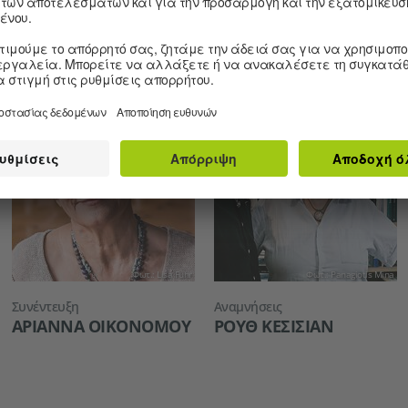
ΣΤΟΔΟΥΛΊΔΟΥ
Φωτ.: Lisa Fuhr
Φωτ.: Panagiotis Mina
Συνέντευξη
Αναμνήσεις
ΑΡΙΆΝΝΑ ΟΙΚΟΝΌΜΟΥ
ΡΟΥΘ ΚΕΣΙΣΙΆΝ