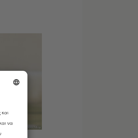
Φωτ.: Panagiotis Mina