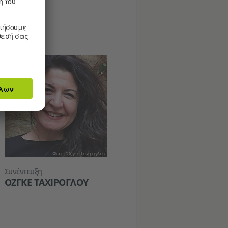
Φωτ.: Όζγκε Ταχίρογλου
Συνέντευξη
ΌΖΓΚΕ ΤΑΧΊΡΟΓΛΟΥ