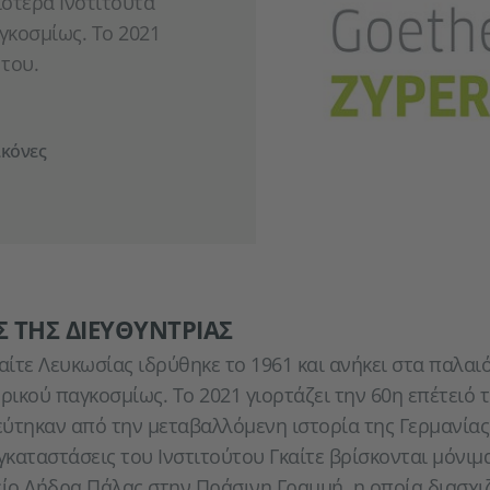
ιότερα Ινστιτούτα
γκοσμίως. To 2021
 του.
ικόνες
Σ ΤΗΣ ΔΙΕΥΘΎΝΤΡΙΑΣ
καίτε Λευκωσίας ιδρύθηκε το 1961 και ανήκει στα παλαι
ρικού παγκοσμίως. Το 2021 γιορτάζει την 60η επέτειό τ
ύτηκαν από την μεταβαλλόμενη ιστορία της Γερμανίας
εγκαταστάσεις του Ινστιτούτου Γκαίτε βρίσκονται μόνιμ
ο Λήδρα Πάλας στην Πράσινη Γραμμή, η οποία διασχιζ