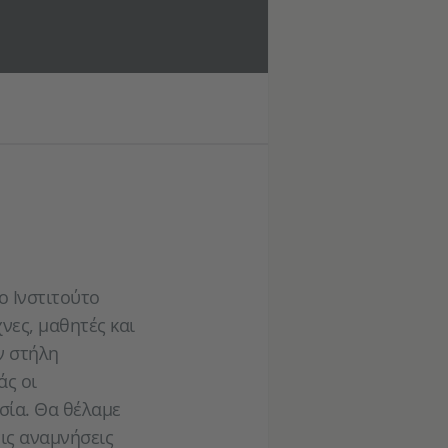
ο Ινστιτούτο
χνες, μαθητές και
ν στήλη
άς οι
ωσία. Θα θέλαμε
ις αναμνήσεις