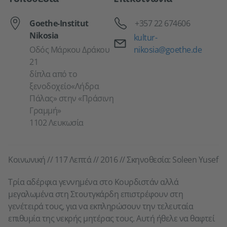
Τηλέφωνο
Goethe-Institut
+357 22 674606
Nikosia
Email
kultur-
Οδός Μάρκου Δράκου
nikosia@goethe.de
21
δίπλα από το
ξενοδοχείο«Λήδρα
Πάλας» στην «Πράσινη
Γραμμή»
1102 Λευκωσία
Κοινωνική // 117 Λεπτά // 2016 // Σκηνοθεσία: Soleen Yusef
Τρία αδέρφια γεννημένα στο Κουρδιστάν αλλά
μεγαλωμένα στη Στουτγκάρδη επιστρέφουν στη
γενέτειρά τους, για να εκπληρώσουν την τελευταία
επιθυμία της νεκρής μητέρας τους. Αυτή ήθελε να θαφτεί