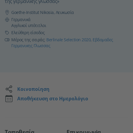
της γερμανικής γλώσσας»
Goethe-Institut Nikosia, Λευκωσία
Γλώσσα
Γερμανικά
Αγγλικοί υπότιτλοι
Τιμή
Ελεύθερη είσοδος
Μέρος της σειράς:
Berlinale Selection 2020
,
Εβδομαδες
Γερμανικης Γλωσσας
Κοινοποίηση
Αποθήκευση στο Ημερολόγιο
Τοποθεσία
Επικοινωνiα