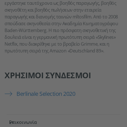
εργάστηκε ταυτόχρονα ως βοηθός παραγωγής, βοηθός
σκηνοθέτη και βοηθός πωλήσεων στην εταιρεία
παραγωγής και διανομής ταινιών mîtosfilm. Από το 2008
σπούδασε σκηνοθεσία στην Ακαδημία Κινηματογράφου
Baden-Württemberg. Η πιο πρόσφατη σκηνοθετική της
δουλειά είναι η γερμανική πρωτότυπη σειρά
«
Skylines»
Netflix, που διακρίθηκε με το βραβείο Grimme, και η
πρωτότυπη σειρά της Amazon
«
Deutschland 89
»
.
ΧΡΉΣΙΜΟΙ ΣΎΝΔΕΣΜΟΙ
Berlinale Selection 2020
Service- und Informationsbereich
Επικοινωνία