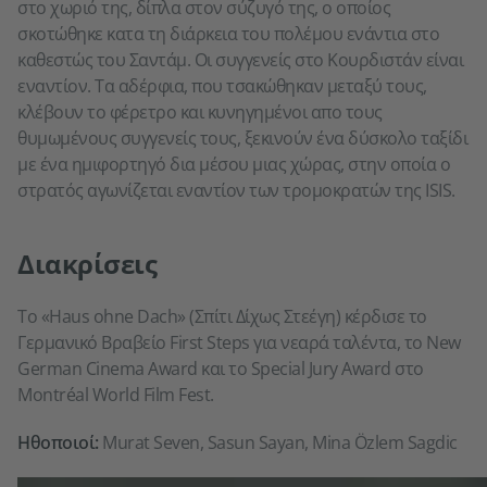
στο χωριό της, δίπλα στον σύζυγό της, ο οποίος
σκοτώθηκε κατα τη διάρκεια του πολέμου ενάντια στο
καθεστώς του Σαντάμ. Οι συγγενείς στο Κουρδιστάν είναι
εναντίον. Τα αδέρφια, που τσακώθηκαν μεταξύ τους,
κλέβουν το φέρετρο και κυνηγημένοι απο τους
θυμωμένους συγγενείς τους, ξεκινούν ένα δύσκολο ταξίδι
με ένα ημιφορτηγό δια μέσου μιας χώρας, στην οποία ο
στρατός αγωνίζεται εναντίον των τρομοκρατών της ISIS.
Διακρίσεις
Το «Haus ohne Dach» (Σπίτι Δίχως Στεέγη) κέρδισε το
Γερμανικό Βραβείο First Steps για νεαρά ταλέντα, το New
German Cinema Award και το Special Jury Award στο
Montréal World Film Fest.
Ηθοποιοί:
Murat Seven, Sasun Sayan, Mina Özlem Sagdic