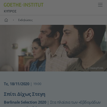
ΚΎΠΡΟΣ
Αρχική
Εκδηλώσεις
© missingFILMs
Τε, 18/11/2020
|
19:00
Σπίτι Δίχως Στεγη
Berlinale Selection 2020
|
Στα πλαίσια των «Εβδομάδων