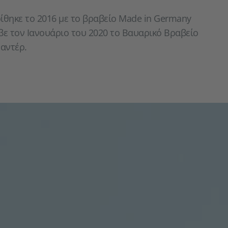
ρίθηκε το 2016 με το βραβείο Made in Germany
λαβε τον Ιανουάριο του 2020 το Βαυαρικό Βραβείο
αντέρ.