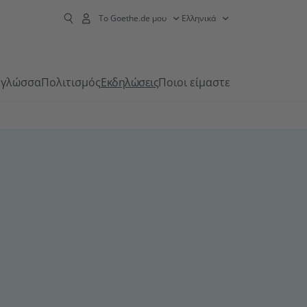
Το Goethe.de μου
Ελληνικά
 γλώσσα
Πολιτισμός
Εκδηλώσεις
Ποιοι είμαστε