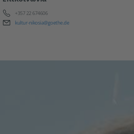
Τηλέφωνο
+357 22 674606
Email
kultur-nikosia@goethe.de