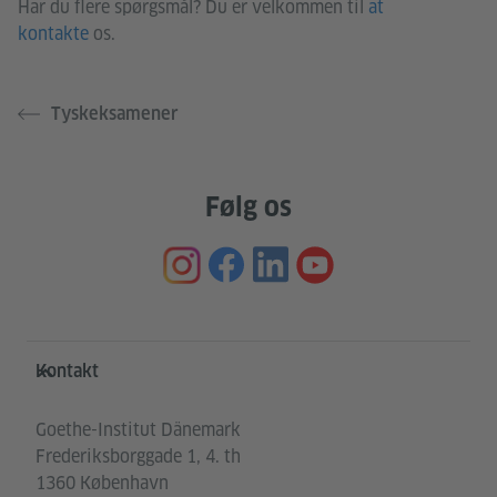
Har du flere spørgsmål? Du er velkommen til
at
kontakte
os.
Tyskeksamener
Følg os
Service- und Informationsbereich
Kontakt
Goethe-Institut Dänemark
Frederiksborggade 1, 4. th
1360 København