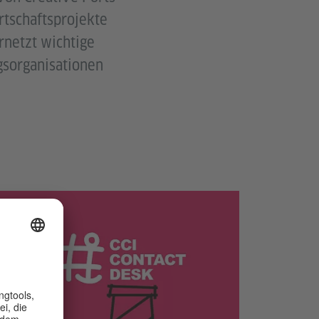
rtschaftsprojekte
rnetzt wichtige
gsorganisationen