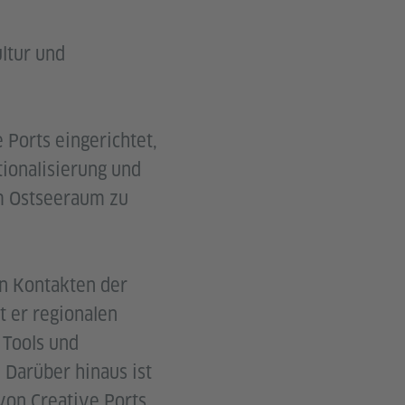
ultur und
Ports eingerichtet,
tionalisierung und
im Ostseeraum zu
en Kontakten der
t er regionalen
 Tools und
. Darüber hinaus ist
von Creative Ports