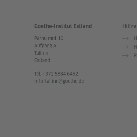
Goethe-Institut Estland
Hilfre
Service- und Informationsbereich
Pärnu mnt 10
H
Aufgang A
N
Tallinn
R
Estland
Tel.
+372 5884 6452
info-tallinn@goethe.de