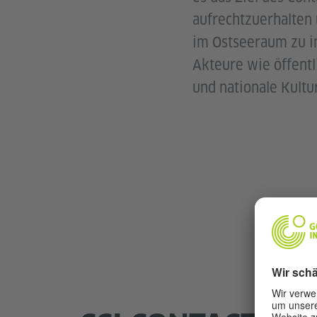
aufrechtzuerhalten
im Ostseeraum zu in
Akteure wie öffentl
und nationale Kultur