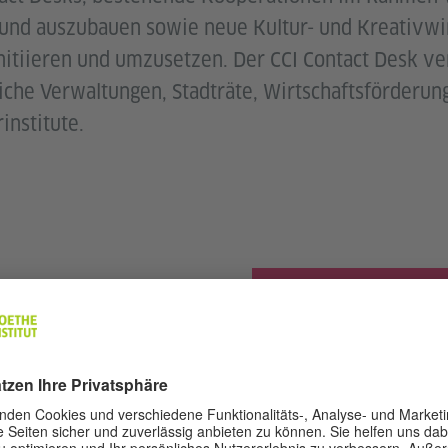
 und auszubauen sowie neue Kultur- und Kreativwi
itiieren und umzusetzen. Der CCI Contact Desk ve
iche Verwaltungen, Stadträte, Wirtschaftsförderun
institute.