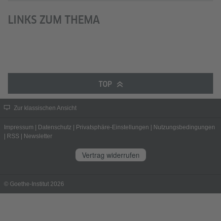
LINKS ZUM THEMA
TOP
Zur klassischen Ansicht
Impressum
|
Datenschutz
|
Privatsphäre-Einstellungen
|
Nutzungsbedingungen
|
RSS
|
Newsletter
Vertrag widerrufen
© Goethe-Institut 2026