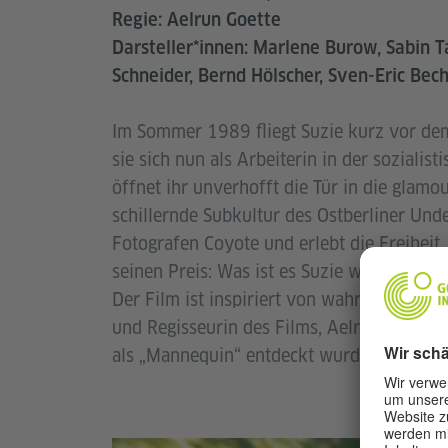
Regie: Aelrun Goette
Darsteller*innen: Marlene Burow, Sabin T
Schneider, Bernd Hölscher, Sven-Eric Becht
Im Sommer 1989 fliegt Suzie kurz vor dem 
sie sich nun als Arbeiterin in der sozialis
öffnet ihr unverhofft die Tür in die glamo
schillernde Subkultur des Ostberliner Unde
Fotografen Coyote und erlebt die Freiheit,
seinen Preis: Was ist es Suzie wert, ihren
Der Film ist inspiriert von wahren Begebe
und Regisseurin des Films, Aelrun Goette, 
als „Mannequin“ entdeckt wurde.