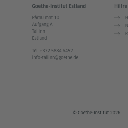
Goethe-Institut Estland
Hilfre
Service- und Informationsbereich
Pärnu mnt 10
H
Aufgang A
N
Tallinn
R
Estland
Tel.
+372 5884 6452
info-tallinn@goethe.de
© Goethe-Institut 2026