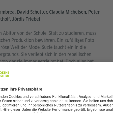
ambrea, David Schütter, Claudia Michelsen, Peter
holf, Jördis Triebel
Abitur von der Schule. Statt zu studieren, muss
tischen Produktion bewähren. Ein zufälliges Foto
uröse Welt der Mode. Suzie taucht ein in die
rgrounds. Sie verliebt sich in den rebellischen
 von der sie immer geträumt hat. Doch alles hat
 Traum zu leben?
nheiten und basiert auf Leben der Drehbuchautorin
die in den 80er Jahren auf der Straße in Ostberlin