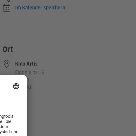
Im Kalender speichern
Ort
Kino Artis
Estonia pst. 9
Tallinn
Estland