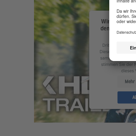
Wir benötige
den YouTube V
Wir verwend
Drittanbieters, u
Dieser Service kan
sammeln. Bitte les
stimmen Sie der 
dieses
Mehr 
A