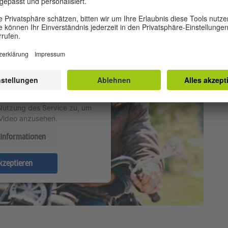
n Ihre Zustimmung, um
ideo-Service zu laden!
en einen Service eines
m Videoinhalte einzubetten.
n Daten zu Ihren Aktivitäten
en Sie die Details durch und
Nutzung des Service zu, um
 Video anzusehen.
Informationen
kzeptieren