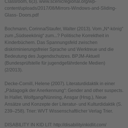
Classroom, 6(3). www.scenicregional.org/wp-
content/uploads/2017/08/Mirrors-Windows-and-Sliding-
Glass- Doors.pdf
Bochmann, Corinna/Staufer, Walter (2013). Vom „N*-könig“
zum „Südseekönig“ zum...? Politische Korrektheit in
Kinderbüchern. Das Spannungsfeld zwischen
diskriminierungsfreier Sprache und Werktreue und die
Bedeutung des Jugendschutzes. BPJM-Aktuell
(Bundesprüfstelle für jugendgefährdende Medien)
(2/2013).
Decke-Cornill, Helene (2007). Literaturdidaktik in einer
„Pädagogik der Anerkennung“: Gender and other suspects.
In Hallet, Wolfgang/Nünning, Ansgar (Hrsg.), Neue
Ansätze und Konzepte der Literatur- und Kulturdidaktik (S.
239–258). Trier: WVT Wissenschaftlicher Verlag Trier.
DISABILITY IN KID LIT: http://disabilityinkidlit.com/