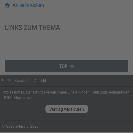
Artikel drucken
LINKS ZUM THEMA
TOP
Zur klassischen Ansicht
Impressum
|
Datenschutz
|
Privatsphäre-Einstellungen
|
Nutzungsbedingungen
|
RSS
|
Newsletter
Vertrag widerrufen
© Goethe-Institut 2026