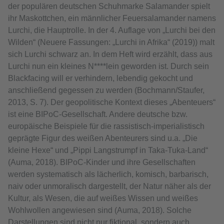
der populären deutschen Schuhmarke Salamander spielt
ihr Maskottchen, ein männlicher Feuersalamander namens
Lurchi, die Hauptrolle. In der 4. Auflage von „Lurchi bei den
Wilden“ (Neuere Fassungen: „Lurchi in Afrika“ (2019)) malt
sich Lurchi schwarz an. In dem Heft wird erzählt, dass aus
Lurchi nun ein kleines N****lein geworden ist. Durch sein
Blackfacing will er verhindern, lebendig gekocht und
anschließend gegessen zu werden (Bochmann/Staufer,
2013, S. 7). Der geopolitische Kontext dieses „Abenteuers“
ist eine BIPoC-Gesellschaft. Andere deutsche bzw.
europäische Beispiele für die rassistisch-imperialistisch
geprägte Figur des weißen Abenteurers sind u.a. „Die
kleine Hexe“ und „Pippi Langstrumpf in Taka-Tuka-Land“
(Auma, 2018). BIPoC-Kinder und ihre Gesellschaften
werden systematisch als lächerlich, komisch, barbarisch,
naiv oder unmoralisch dargestellt, der Natur näher als der
Kultur, als Wesen, die auf weißes Wissen und weißes
Wohlwollen angewiesen sind (Auma, 2018). Solche
Darstellungen sind nicht nur fiktional, sondern auch