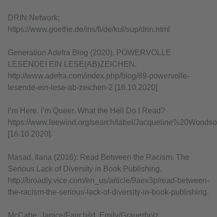
DRIN Network:
https://www.goethe.de/ins/fi/de/kul/sup/drin.html
Generation Adefra Blog (2020). POWERVOLLE
LESENDE! EIN LESE(AB)ZEICHEN.
http://www.adefra.com/index.php/blog/89-powervolle-
lesende-ein-lese-ab-zeichen-2 [16.10.2020]
I’m Here. I’m Queer. What the Hell Do I Read?
https://www.leewind.org/search/label/Jacqueline%20Woods
[16.10.2020].
Masad, Ilana (2016): Read Between the Racism: The
Serious Lack of Diversity in Book Publishing.
http://broadly.vice.com/en_us/article/9aex3p/read-between-
the-racism-the-serious-lack-of-diversity-in-book-publishing.
McCabe, Janice/Fairchild, Emily/Grauerholz,