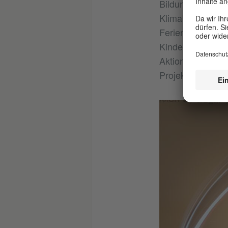
Bildungseinrich
Klimalotsen aus,
Ferienfreizeiten
Kinder und Jugen
Aktionsprogramms
Projektfahrten b