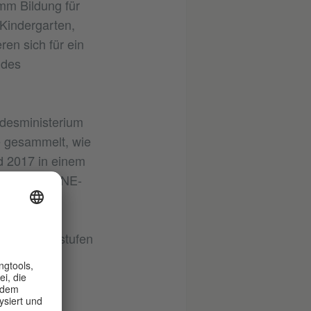
mm Bildung für
Kindergarten,
en sich für ein
 des
esministerium
e gesammelt, wie
d 2017 in einem
t. Auf der BNE-
ialen
alle Altersstufen
e