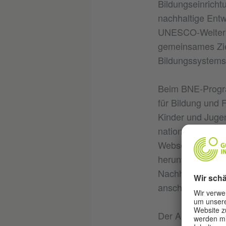
Bildungseinricht
nachhaltige Ent
UNESCO-Welterbes
gemeinsames Zie
Bildungssystems
Beim BNE-Progr
für Bildung und
Kinder und Jugen
nationalen Aktio
Webseite können
herunterladen: V
Nachhaltigkeitsb
anschaulich aufg
Der Aufforderung