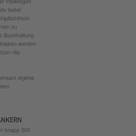
 freiwilligen
te fester
hlpflichtfach
hmen zu
e Buchhaltung
rtrieben werden
tzen die
meinsam eigene
alen
ANKERN
on knapp 500