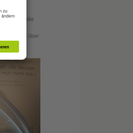
Sie bilden
ndliche
gärten zu, die
m des
 der Kantine über