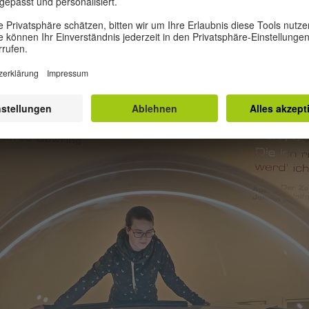
tungen auf ganz unterschiedliche Weise nachgekommen: 
 bieten Ausstellungen zu Globalisierung oder umweltfreu
 an. Eine besondere Rolle kommt den Schulen und Kinder
dliche täglich begleiten. Rund 400 sind auf der Plattfor
 registriert. Ihre Aktionen reichen von fairem Kaffee in
is hin zu internationalen Austauschprogrammen.