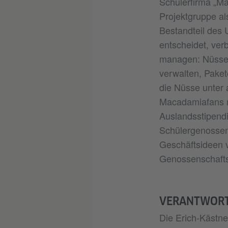
Schülerfirma „Ma
Projektgruppe al
Bestandteil des U
entscheidet, ver
managen: Nüsse 
verwalten, Paket
die Nüsse unter 
Macadamiafans ni
Auslandsstipendi
Schülergenossen
Geschäftsideen v
Genossenschafts
VERANTWORT
Die Erich-Kästn