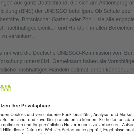
ungen aus ganz Deutschland, die sich am Aktionsprogra
wicklung (BNE) der UNESCO beteiligen. Ob Schule oder 
tätte, Botanischer Garten oder Zoo – sie alle engagier
l: nachhaltiges Denken und Handeln in allen Bereichen
 zu verankern.
amm wird die Deutsche UNESCO-Kommission vom Bund
 Forschung unterstützt. Gemeinsam haben sie Vorschläg
dliche nachhaltiges Handeln optimal lernen können, un
nsplan sowie auf einer Onlineplattform zusammengefass
 Schulen und andere Einrichtungen kostenlos Lehrmater
om Saatgutposter über das Umwelthörspiel bis hin zum
rettspiel gibt es Anregungen, wie sie das Thema BNE für 
reifen können.
, sich stärker innerhalb des BNE zu engagieren, sind di