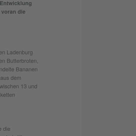
 Entwicklung
 voran die
hen Ladenburg
en Butterbroten,
andelte Bananen
t aus dem
zwischen 13 und
sketten
e die