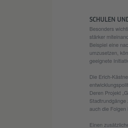
SCHULEN UND
Besonders wichti
stärker miteinan
Beispiel eine na
umzusetzen, könn
geeignete Initiat
Die Erich-Kästne
entwicklungspoli
Deren Projekt „
Stadtrundgänge 
auch die Folgen
Einen zusätzlich