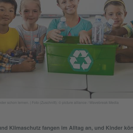
er schon lernen. | Foto (Zuschnitt): © picture alliance / Wavebreak Media
und Klimaschutz fangen im Alltag an, und Kinder kö