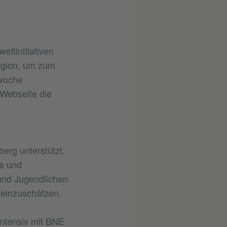
ltinitiativen
Region, um zum
twoche
-Webseite die
erg unterstützt.
s und
und Jugendlichen
 einzuschätzen.
intensiv mit BNE