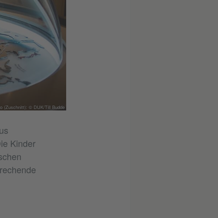
o (Zuschnitt): © DUK/Till Budde
us
ie Kinder
ischen
prechende