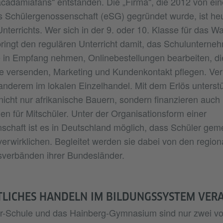
cadamiafans“ entstanden. Die „Firma“, die 2012 von einer
s Schülergenossenschaft (eSG) gegründet wurde, ist heu
nterrichts. Wer sich in der 9. oder 10. Klasse für das Wa
bringt den regulären Unterricht damit, das Schulunterne
in Empfang nehmen, Onlinebestellungen bearbeiten, di
e versenden, Marketing und Kundenkontakt pflegen. Ve
anderem im lokalen Einzelhandel. Mit dem Erlös unterstü
cht nur afrikanische Bauern, sondern finanzieren auch
en für Mitschüler. Unter der Organisationsform einer
schaft ist es in Deutschland möglich, dass Schüler ge
erwirklichen. Begleitet werden sie dabei von den region
verbänden ihrer Bundesländer.
LICHES HANDELN IM BILDUNGSSYSTEM VER
er-Schule und das Hainberg-Gymnasium sind nur zwei v