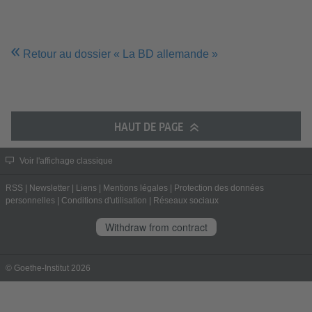
Retour au dossier « La BD allemande »
HAUT DE PAGE
Voir l'affichage classique
RSS
|
Newsletter
|
Liens
|
Mentions légales
|
Protection des données
personnelles
|
Conditions d'utilisation
|
Réseaux sociaux
Withdraw from contract
© Goethe-Institut 2026