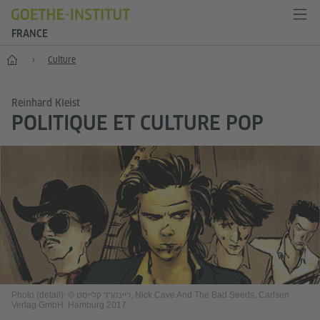
FRANCE
Accueil
Culture
Reinhard Kleist
POLITIQUE ET CULTURE POP
Photo (detail): © ריינהרד קלייסט, Nick Cave And The Bad Seeds, Carlsen
Verlag GmbH, Hamburg 2017