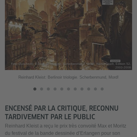
rg,
15
Foto (Zuschnitt): © Berlinoir triologie. Scherbenmund, Mord!, Narbenstadt, Edition 52,
2003-2008
Reinhard Kleist: Berlinoir triologie. Scherbenmund, Mord!
ENCENSÉ PAR LA CRITIQUE, RECONNU
TARDIVEMENT PAR LE PUBLIC
Reinhard Kleist a reçu le prix très convoité Max et Moritz
du festival de la bande dessinée d’Erlangen pour son