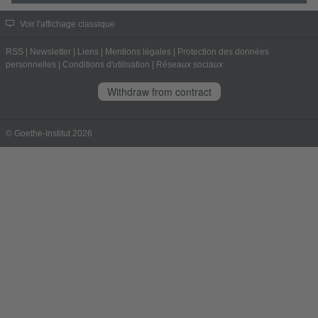
Voir l'affichage classique
RSS
|
Newsletter
|
Liens
|
Mentions légales
|
Protection des données
personnelles
|
Conditions d'utilisation
|
Réseaux sociaux
Withdraw from contract
© Goethe-Institut 2026