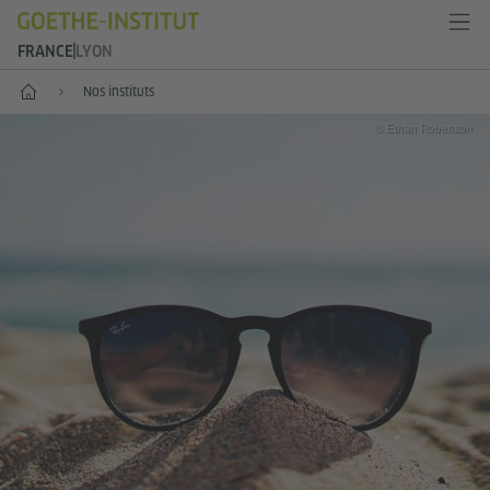
FRANCE
LYON
Accueil
Nos instituts
© Ethan Robertson