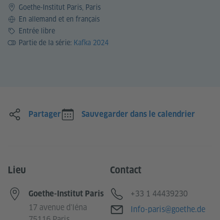
Goethe-Institut Paris, Paris
Langue
En allemand et en français
Prix
Entrée libre
Partie de la série:
Kafka 2024
Partager
Sauvegarder dans le calendrier
Lieu
Contact
Téléphone
+33 1 44439230
Goethe-Institut Paris
17 avenue d'Iéna
Adresse e-mail
Info-paris@goethe.de
75116 Paris