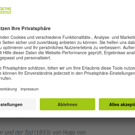
, ist auch der Leitsatz des Films „Was soll’n wir
on Geschichten alter Leute erzählt, die von der
ch die Geschichte zweier alter Frauen, die sich
u kommt ein junges Paar, Barbara, Steven und ein
nhotel in Hamburg, um die Pensionäre zu betreuen.
ufgabe mit viel Herzlichkeit und Witz. Die
n Tagesablauf eines Altenheims, der allerdings
ützung der Leiterin aus dem Rahmen des Normalen
hen Umgang der „Neuen“ mit den „Alten“ beginnt
in Heimen wegen Personalmangels oder
 hat die Melancholie, ausgelöst durch die
ligkeit, den gleichen Stellenwert, wie die klaren
Plädoyer für die Möglichkeiten individueller
renzen. (Quelle: Elfi Mikesch)
or und der Tod
(1893) von Hugo von