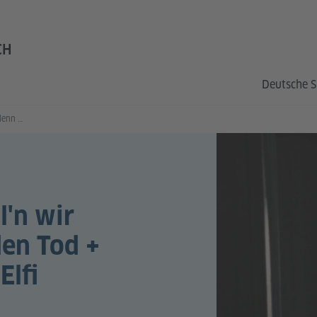
CH
Deutsche S
Elfi Mikesch: Was soll'n wir denn machen ohne den Tod + Online Gespräch mit Elfi Mikesch
l'n wir
en Tod +
Elfi