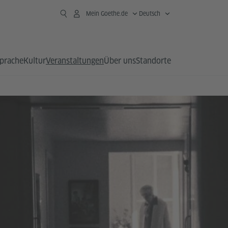
Mein Goethe.de
Deutsch
prache
Kultur
Veranstaltungen
Über uns
Standorte