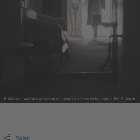
E. Mikesche: Was soll'n wir machen ohne den Tod © Deutsche Kinemathek, Bild: E. Miksch
Teilen