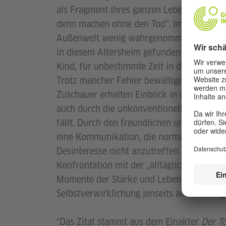
als Fragment ihres ganzen Lebens auftaucht
denn machen ohne den Tod“. Im Film wird v
Außenwelt wenig wahrgenommen werden. Au
in diesem Altersheim gefunden haben. Daz
Kind, für unbestimmte Zeit in dieses Alte
Trotz mancher Fehler bewältigen sie ihre A
Zuschauer erhalten Einblick in den übliche
auch durch die unkonventionelle Unterst
fällt. Durch den freundlichen und zärtlic
eine Kommunikation, die normalerweise 
Desinteresse nicht anzutreffen ist. Im Film
Konfrontation mit der „alltäglichen“ Hinfäl
Momente der Stärke und Lebensfreude. Ein 
Selbstverwirklichung jenseits aller Altersg
*Das Zitat stammt aus dem Einakter
Der T