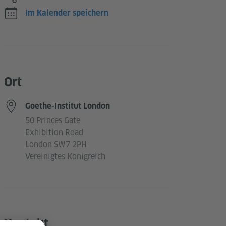
Im Kalender speichern
Ort
Goethe-Institut London
50 Princes Gate
Exhibition Road
London SW7 2PH
Vereinigtes Königreich
Kontakt