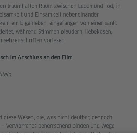
nen traumhaften Raum zwischen Leben und Tod, in
eisamkeit und Einsamkeit nebeneinander
eln ein Eigenleben, eingefangen von einer sanft
leitet, während Stimmen plaudern, liebekosen,
sehzeitschriften vorlesen.
esch im Anschluss an den Film.
teln.
d diese Wesen, die, was nicht deutbar, dennoch
en – Verworrenes beherrschend binden und Wege
, zitiert von der über siebzigjährigen Käthe, der