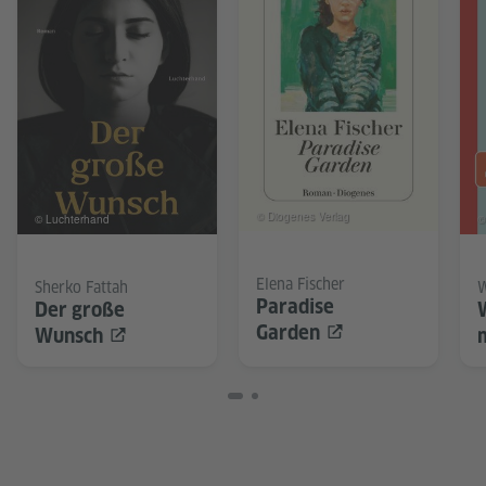
© Diogenes Verlag
© Luchterhand
©
Elena Fischer
Sherko Fattah
W
Paradise
Der große
Garden
Wunsch