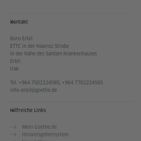
Service- und Informationsbereich
Kontakt
Büro Erbil
ETTC in der Nawroz Straße
In der Nähe des Sardam Krankenhauses
Erbil
Irak
Tel.
+964 7502224585; +964 7702224585
info-erbil@goethe.de
Hilfreiche Links
Mein Goethe.de
Hinweisgebersystem