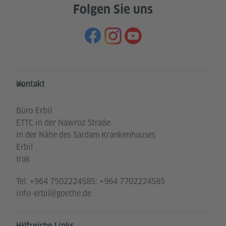
Folgen Sie uns
Service- und Informationsbereich
Kontakt
Büro Erbil
ETTC in der Nawroz Straße
In der Nähe des Sardam Krankenhauses
Erbil
Irak
Tel.
+964 7502224585; +964 7702224585
info-erbil@goethe.de
Hilfreiche Links