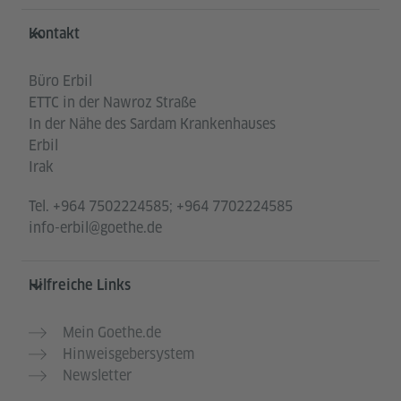
Service- und Informationsbereich
Kontakt
Büro Erbil
ETTC in der Nawroz Straße
In der Nähe des Sardam Krankenhauses
Erbil
Irak
Tel.
+964 7502224585; +964 7702224585
info-erbil@goethe.de
Hilfreiche Links
Mein Goethe.de
Hinweisgebersystem
Newsletter