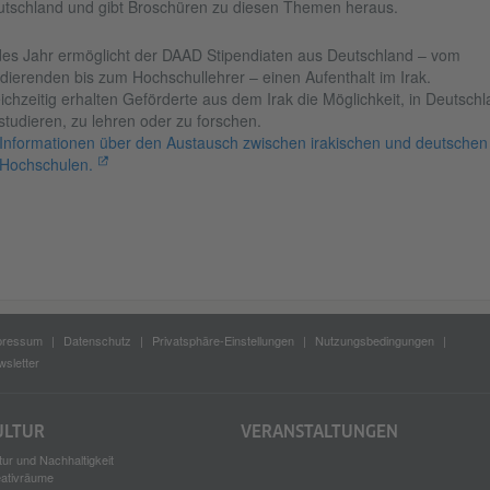
tschland und gibt Broschüren zu diesen Themen heraus.
es Jahr ermöglicht der DAAD Stipendiaten aus Deutschland – vom
dierenden bis zum Hochschullehrer – einen Aufenthalt im Irak.
ichzeitig erhalten Geförderte aus dem Irak die Möglichkeit, in Deutsch
studieren, zu lehren oder zu forschen.
Informationen über den Austausch zwischen irakischen und deutschen
Hochschulen.
pressum
Datenschutz
Privatsphäre-Einstellungen
Nutzungsbedingungen
sletter
ULTUR
VERANSTALTUNGEN
tur und Nachhaltigkeit
eativräume