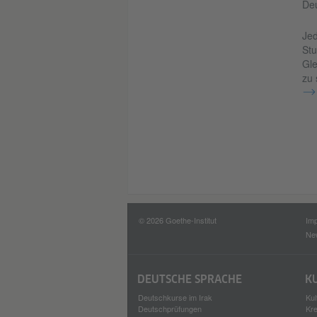
Deu
Jed
Stu
Gle
zu 
© 2026 Goethe-Institut
Im
New
DEUTSCHE SPRACHE
K
Deutschkurse im Irak
Kul
Deutschprüfungen
Kr