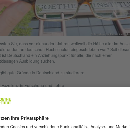
© Loredana LaRocca/Goethe-Ins
sten Sie, dass vor einhundert Jahren weltweit die Hälfte aller im Ausl
dierenden an deutschen Hochschulen eingeschrieben war? Seit dieser
t ist Deutschland ein Anziehungspunkt für alle, die nach einer
tklassigen Ausbildung suchen.
gibt gute Gründe in Deutschland zu studieren:
Exzellenz in Forschung und Lehre
Vielfältiges Studienangebot
Keine oder niedrige Studiengebühren
Besondere Betreuung von ausländischen Studierenden während des
Studiums
Breites Angebot an Kultur- und Freizeitangeboten an den
Hochschulen und in den Universitätsstädten