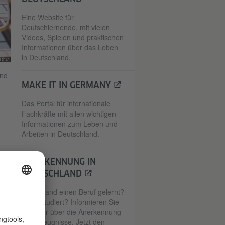
Eine Website für
Deutschlernende, mit vielen
Videos, Spielen und praktischen
Informationen über das Leben
in Deutschland.
titut
and
MAKE IT IN GERMANY
Das Portal für internationale
Fachkräfte mit allen wichtigen
Informationen zum Leben und
Arbeiten in Deutschland.
ANERKENNUNG IN
DEUTSCHLAND
Im Ausland einen Beruf gelernt?
Oder Studiert? Informieren Sie
sich hier über die Anerkennung
Ihrer Zeugnisse. Jetzt den