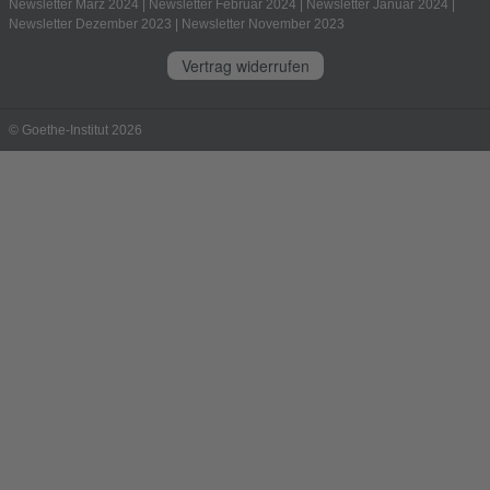
Newsletter März 2024
|
Newsletter Februar 2024
|
Newsletter Januar 2024
|
Newsletter Dezember 2023
|
Newsletter November 2023
Vertrag widerrufen
© Goethe-Institut 2026