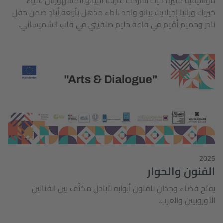
موسيقية مثيرة حيث شاركت عازفتا البيانو المشهورتان علياء
خيربك ورانيا إجيلايت بيانو واحد لأداء مذهل بأربعة أيادٍ ضمن حفل
نادر وحميم أقيم في قاعة حليم صلفيتي في قلب الشميساني.
2025
الفنون والحوار
يفتح فضاء وجدَان للفنون أبوابه لتبادل مكثّف بين الفنانين
الأوروبيين والعرب.