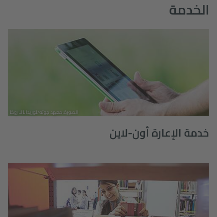
الخدمة
الصورة: معهد جوته/لوريدانا لا روكا
خدمة الإعارة أون-لاين