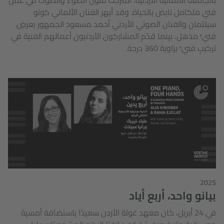
فني متكامل نابض بالحياة. وقد أبهر الفنان الألماني كونو
سيلتمان والفنان الصوتي الأردني أحمد مسعود الجمهور بعرضٍ
فنيٍّ مذهل، بينما قدّم المشاركون الأردنيون أعمالهم الفنية في
تركيبٍ فنيٍّ بزاوية 360 درجة.
2025
بيانو واحد، أربع أياد
في 24 أبريل، كان معهد غوتة الأردن سعيدًا باستضافة أمسية