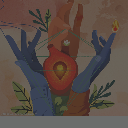
© معهد جوتة/رؤية ; سارة أمين