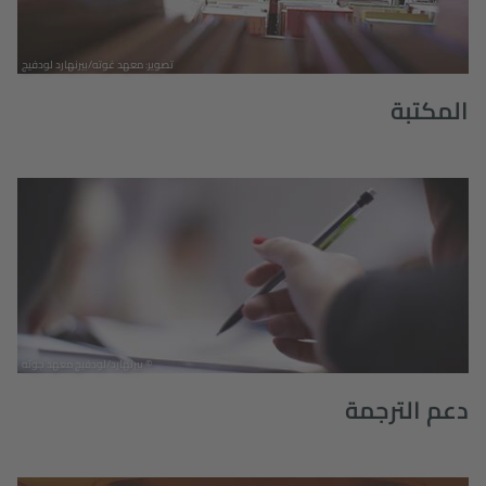
تصوير: معهد غوته/بيرنهارد لودفيج
المكتبة
© بيرنهارد/لودفيج معهد جوته
دعم الترجمة