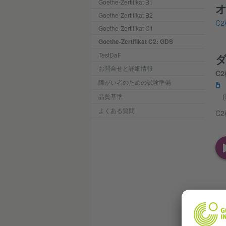
Goethe-Zertifikat B1
Goethe-Zertifikat B2
C
Goethe-Zertifikat C1
Goethe-Zertifikat C2: GDS
TestDaF
お問合せと詳細情報
C
障がい者のための試験準備
(
品質基準
よくある質問
C