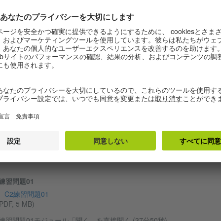
2模試モジュール「話す」を直接見る (17分24秒)
00:01
00:00
© Goethe-Ins
2練習問題01
C2練習問題01
PDF, 5 MB)
2練習問題01モジュール「聞く」を直接聞く (37分50秒)