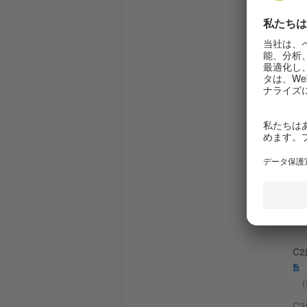
C
C
(
C