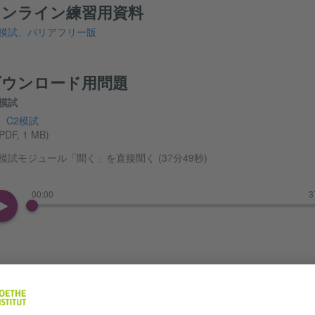
オンライン練習用資料
2模試、バリアフリー版
ダウンロード用問題
2模試
C2模試
PDF, 1 MB)
2模試モジュール「聞く」を直接聞く (37分49秒)
00:00
3
C2模試モジュール「聞く」をダウンロードする
(MP4, 37 MB)