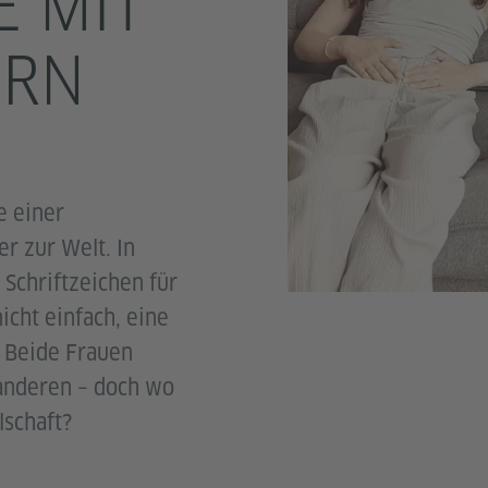
E MIT
ERN
e einer
r zur Welt. In
 Schriftzeichen für
icht einfach, eine
. Beide Frauen
 anderen – doch wo
lschaft?