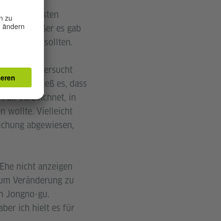
enn die meisten
ezeigt, außer es gab
ir das tun sollten.
erfolglos versucht
chierten, hieß es, dass
Fall verzeichnet, in
 wollte. Vielleicht
eichung abgewiesen,
 Ehe nicht anzeigen
, um Veränderung zu
n Jongno-gu.
ber ich hielt es für