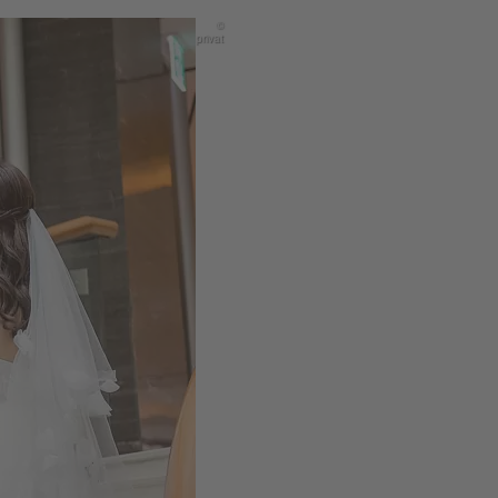
©
privat