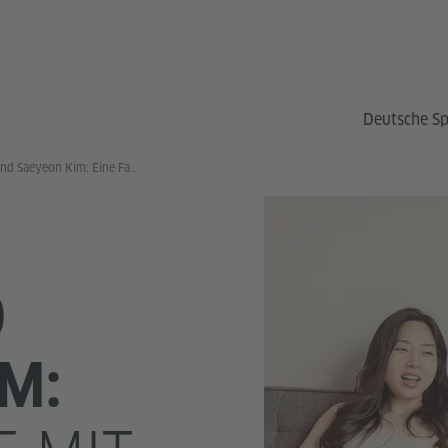
Deutsche S
KyuJin und Saeyeon Kim: Eine Familie mit zwei Müttern
D
M: