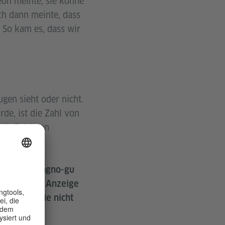
eon meinte, sie könne
ich dann meinte, dass
 So kam es, dass wir
ugen sieht oder nicht.
de, ist die Zahl von
 die Zahl von
 Bezirks Jongno-gu
ig ist. Die Anzeige
et, dass Sie nicht