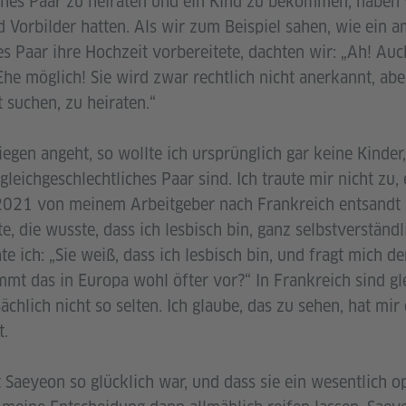
iches Paar zu heiraten und ein Kind zu bekommen, haben w
 Vorbilder hatten. Als wir zum Beispiel sahen, wie ein a
s Paar ihre Hochzeit vorbereitete, dachten wir: „Ah! Auch
Ehe möglich! Sie wird zwar rechtlich nicht anerkannt, ab
 suchen, zu heiraten.“
egen angeht, so wollte ich ursprünglich gar keine Kinde
gleichgeschlechtliches Paar sind. Ich traute mir nicht zu,
 2021 von meinem Arbeitgeber nach Frankreich entsandt 
e, die wusste, dass ich lesbisch bin, ganz selbstverständl
te ich: „Sie weiß, dass ich lesbisch bin, und fragt mich d
mt das in Europa wohl öfter vor?“ In Frankreich sind gl
ächlich nicht so selten. Ich glaube, das zu sehen, hat mir
t.
Saeyeon so glücklich war, und dass sie ein wesentlich op