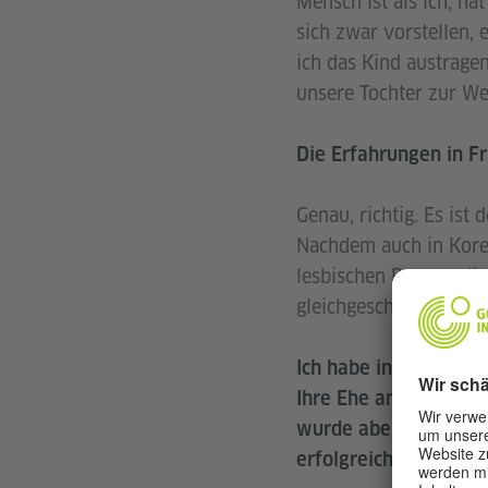
Mensch ist als ich, ha
sich zwar vorstellen, 
ich das Kind austragen
unsere Tochter zur We
Die Erfahrungen in Fr
Genau, richtig. Es ist
Nachdem auch in Korea
lesbischen Paaren, die 
gleichgeschlechtlich
Ich habe in einem Ar
Ihre Ehe anzeigen wol
wurde aber abgelehnt
erfolgreich sein wür