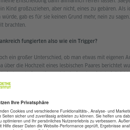
t meine Entscheidung dann allmählich reifen lassen. Saey
ein Kind großzuziehen, aber nicht, eines zu gebären. Als 
 würde, gab es für sie keinen Grund mehr, nein zu sagen.
lt brachten.
ankreich fungierten also wie ein Trigger?
 doch ein großer Unterschied, ob man etwas mit eigenen A
 über die Hochzeit eines lesbischen Paares berichtet wur
heiraten, stark gestiegen. Ich denke, dass jetzt vielleicht
en Paaren mit Kindern ebenso zunehmen könnte.
tikel gelesen, dass Sie 2020 im Bezirksamt des Seouler
lten, wie das in Korea nach der Hochzeitsfeier notwend
. Sie hatten sicher schon vor dem Gang zum Amt erwart
den. Warum sind Sie trotzdem hingegangen?