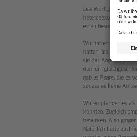
Das Wort „Eheanzeige“
heterosexuellen Paare
einen besonderen Grun
Wir hatten gehört, da
hatten, als gleichgesc
sie das Anmeldeformula
dem ein gleichgeschlec
gab es Paare, die es 
sodass es keine Aufze
Wir empfanden es als 
konnten. Zugleich emp
bewirken. Also ginge
Natürlich hatte auch i