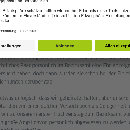
 hatte ich seit unserer Hochzeit immer im Hinterkopf. D
 in meinem Umfeld hatten nach der Hochzeit ihre Ehe ang
d, der dagegen sprach. Deswegen dachte ich, dass auch w
ss der Regisseur Kim-Jho Gwangsoo und sein Mann 2013 
hlechtliches Paar ihre Ehe anzuzeigen. Als wir dazu recher
r per Post eingereicht hatten. Es war also bis dato kein 
htliches Paar persönlich im Bezirksamt eine Ehe anzeigen
versucht haben, doch dann wurden sie schon bei der Einr
ichnungen darüber gab.
etwas unlogisch, dass wir geheiratet hatten, aber unsere
fanden wir einen solchen Versuch auch als Gelegenheit
n wir zu unserem ersten Hochzeitstag zum Bezirksamt vo
ch große Angst davor, persönlich abgewiesen zu werden, a