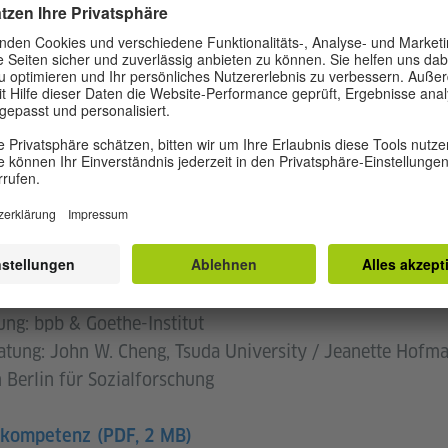
o
ishima
o x Jorge Ramos
io
Studio x Jorge Ramos
ng: bpb & Goethe-Institut
atung: John W. Cheng, Tsuda University / Jeanette Hofm
Berlin für Sozialforschung
nkompetenz
(PDF, 2 MB)