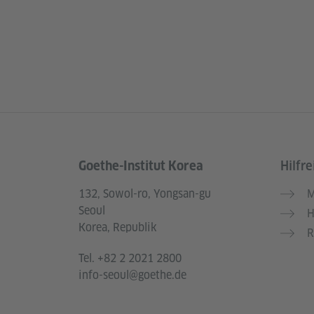
Goethe-Institut Korea
Hilfre
Service- und Informationsbereich
132, Sowol-ro, Yongsan-gu
M
Seoul
H
Korea, Republik
R
Tel.
+82 2 2021 2800
info-seoul@goethe.de