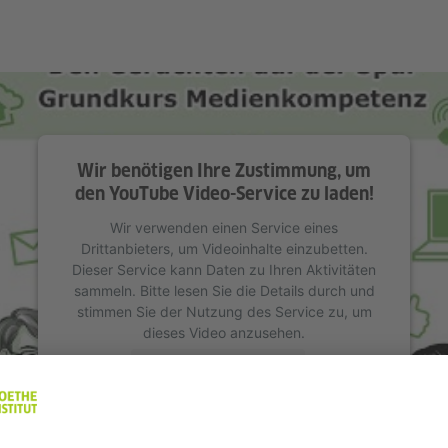
Wir benötigen Ihre Zustimmung, um
den YouTube Video-Service zu laden!
Wir verwenden einen Service eines
Drittanbieters, um Videoinhalte einzubetten.
Dieser Service kann Daten zu Ihren Aktivitäten
sammeln. Bitte lesen Sie die Details durch und
stimmen Sie der Nutzung des Service zu, um
dieses Video anzusehen.
Mehr Informationen
Akzeptieren