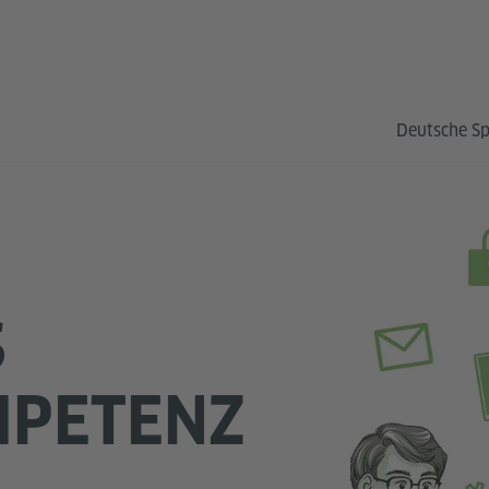
Deutsche S
S
MPETENZ