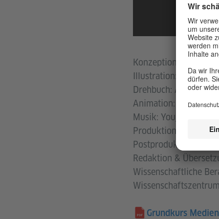
Konzeption: Hui-An H
Illustration: Yukari M
Drehbuch: Awe Studio
Animation: Awe Studi
Musik: Youjin Jeon
Produktion: Awe Stud
Postproduktion: Awe 
Redaktion & Übersetzu
Wissenschaftliche Ber
Wissenschaftszentrum 
Grundkurs Medie