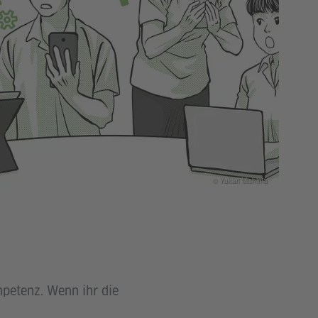
© Yukari Mishima
mpetenz. Wenn ihr die