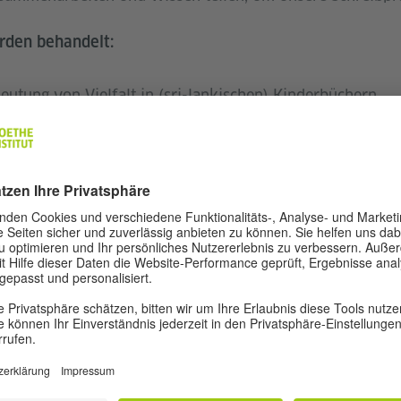
den behandelt:
eutung von Vielfalt in (sri-lankischen) Kinderbüchern.
hrener Referenten zu den Anforderungen und Herausford
ns im lokalen Verlagswesen.
htenerzählens unter Verwendung der UN-Kinderrechtskon
n aus feministischer Perspektive: Wie man Stereotypen id
gleichzeitig zeitgemäße Darstellungen von Rollen und Ch
dtable-Diskussionen zur Identifizierung unterrepräsenti
len Kinderliteratur.
nd -vermittlung, Schreibpraktiken und kreative Technik