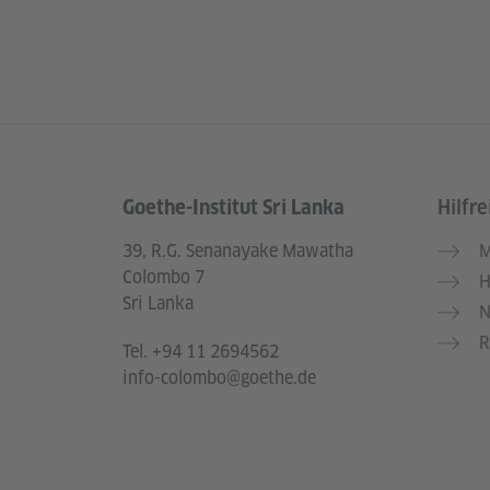
Goethe-Institut Sri Lanka
Hilfre
Service- und Informationsbereich
39, R.G. Senanayake Mawatha
M
Colombo 7
H
Sri Lanka
N
R
Tel.
+94 11 2694562
info-colombo@goethe.de