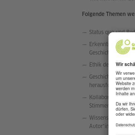
Folgende Themen wer
Status quo und Bed
Erkenntnisse erfa
Geschichtenerzähle
Ethik des Geschic
Geschichtenerzähle
herausfordert und 
Kollaborative Roun
Stimmen in der loka
Wissensaustausch u
Autor*innen