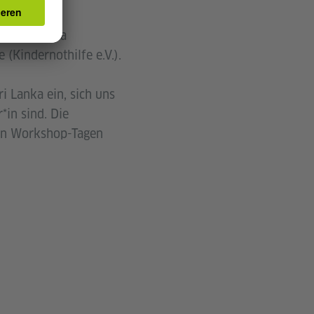
ndjon aus
nst Nadishka
(Kindernothilfe e.V.).
i Lanka ein, sich uns
*in sind. Die
iden Workshop-Tagen