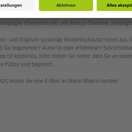
eitet von der Autorin und Redakteurin Chantal-Fleur Sa
rägen von Autorin und Lehrerin für Drama und Sprechku
rasinghe (Everystory.lk) und Ramya Chamalie Jirasinghe 
mil- und Englisch-sprachige Kinderbuchautor*innen aus Sr
b Sie angehende*r Autor*in oder erfahrene*r Schriftsteller
 ist kostenlos, bitte stellen Sie sicher, dass Sie an be
e Plätze sind begrenzt.
jetzt, indem Sie eine E-Mail an Marie Waarlo senden.