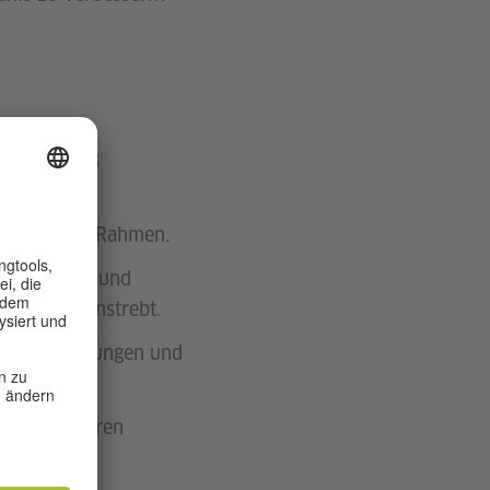
erungen des
vention als Rahmen.
entifiziert und
arakteren anstrebt.
erter Erzählungen und
en mit anderen