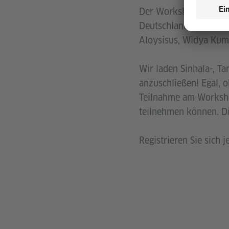
Der Workshop wird gel
Deutschland, mit Beit
Aloysisus, Widya Kuma
Wir laden Sinhala-, Ta
anzuschließen! Egal, o
Teilnahme am Workshop
teilnehmen können. Di
Registrieren Sie sich 