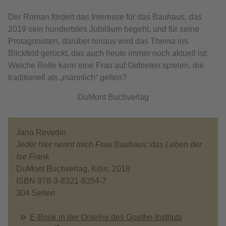
Der Roman fördert das Interesse für das Bauhaus, das
2019 sein hundertstes Jubiläum begeht, und für seine
Protagonisten, darüber hinaus wird das Thema ins
Blickfeld gerückt, das auch heute immer noch aktuell ist:
Welche Rolle kann eine Frau auf Gebieten spielen, die
traditionell als „männlich“ gelten?
DuMont Buchverlag
Jana Revedin
Jeder hier nennt mich Frau Bauhaus: das Leben der
Ise Frank
DuMont Buchverlag, Köln, 2018
ISBN 978-3-8321-8354-7
304 Seiten
E-Book in der Onleihe des Goethe-Instituts