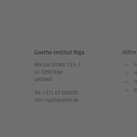
Goethe-Institut Riga
Hilfre
Service- und Informationsbereich
Marijas Straße 13 k-1
M
LV-1050 Riga
H
Lettland
N
R
Tel.
+371 67 508200
info-riga@goethe.de