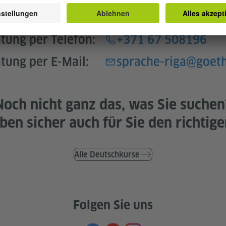
tung per Telefon:
+371 67 508196
tung per E-Mail:
sprache-riga@goet
Noch nicht ganz das, was Sie suchen
ben sicher auch für Sie den richtige
Alle Deutschkurse
Folgen Sie uns