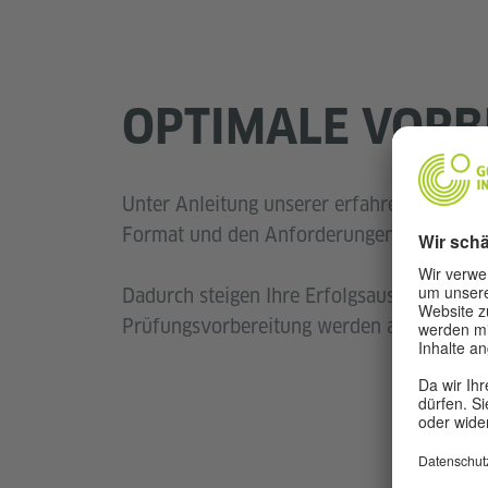
OPTIMALE VORB
Unter Anleitung unserer erfahrenen Lehrer
Format und den Anforderungen der jeweili
Dadurch steigen Ihre Erfolgsaussichten be
Prüfungsvorbereitung werden authentisch