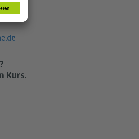
he.de
?
n Kurs.