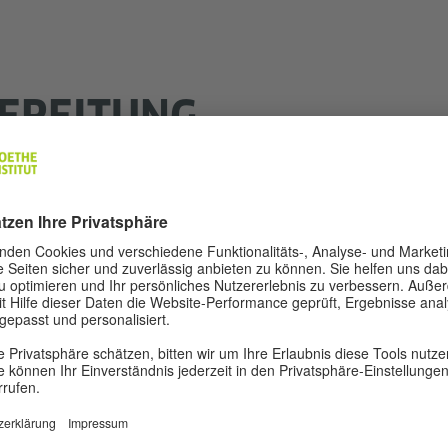
EREITUNG
innen machen Sie sich in kurzer Zeit mit dem
gen Prüfung vertraut.
im Ablegen der Prüfung erheblich. Zur optimalen
e Prüfungssätze benutzt.