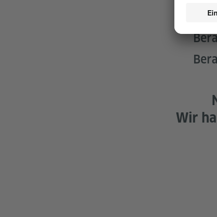
Bera
Bera
Wir ha