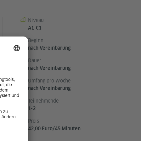
Niveau
Kursdetails
A1-C1
Beginn
nach Vereinbarung
Dauer
nach Vereinbarung
Umfang pro Woche
nach Vereinbarung
Teilnehmende
1-2
Preis
42,00 Euro/45 Minuten