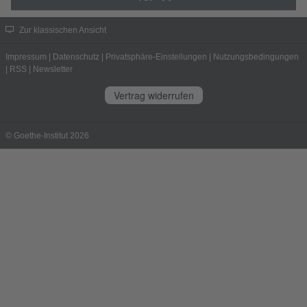
Zur klassischen Ansicht
Impressum
|
Datenschutz
|
Privatsphäre-Einstellungen
|
Nutzungsbedingungen
|
RSS
|
Newsletter
Vertrag widerrufen
© Goethe-Institut 2026