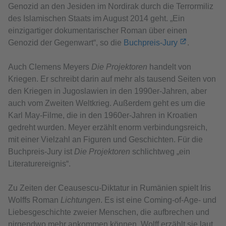
Genozid an den Jesiden im Nordirak durch die Terrormiliz
des Islamischen Staats im August 2014 geht. „Ein
einzigartiger dokumentarischer Roman über einen
Genozid der Gegenwart“, so die
Buchpreis-Jury
.
Auch Clemens Meyers
Die Projektoren
handelt von
Kriegen. Er schreibt darin auf mehr als tausend Seiten von
den Kriegen in Jugoslawien in den 1990er-Jahren, aber
auch vom Zweiten Weltkrieg. Außerdem geht es um die
Karl May-Filme, die in den 1960er-Jahren in Kroatien
gedreht wurden. Meyer erzählt enorm verbindungsreich,
mit einer Vielzahl an Figuren und Geschichten. Für die
Buchpreis-Jury ist
Die Projektoren
schlichtweg „ein
Literaturereignis“.
Zu Zeiten der Ceausescu-Diktatur in Rumänien spielt Iris
Wolffs Roman
Lichtungen
. Es ist eine Coming-of-Age- und
Liebesgeschichte zweier Menschen, die aufbrechen und
nirgendwo mehr ankommen können. Wolff erzählt sie laut