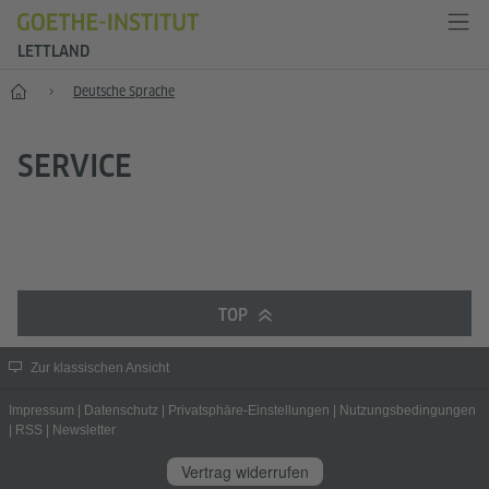
LETTLAND
Start
Deutsche Sprache
SERVICE
TOP
Zur klassischen Ansicht
Impressum
|
Datenschutz
|
Privatsphäre-Einstellungen
|
Nutzungsbedingungen
|
RSS
|
Newsletter
Vertrag widerrufen