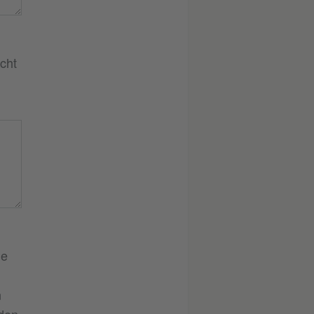
cht
ie
n