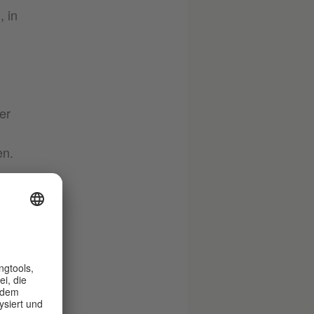
, in
er
en.