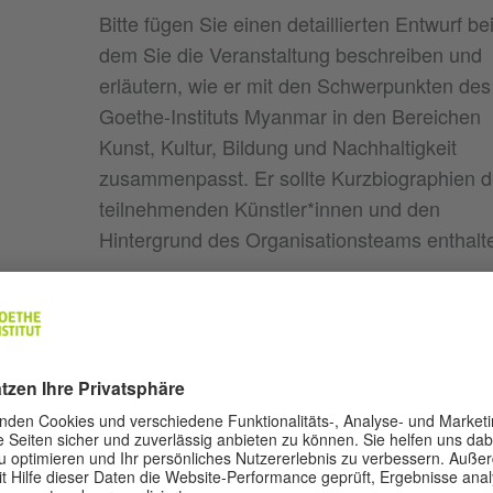
Bitte fügen Sie einen detaillierten Entwurf bei
dem Sie die Veranstaltung beschreiben und
erläutern, wie er mit den Schwerpunkten des
Goethe-Instituts Myanmar in den Bereichen
Kunst, Kultur, Bildung und Nachhaltigkeit
zusammenpasst. Er sollte Kurzbiographien d
teilnehmenden Künstler*innen und den
Hintergrund des Organisationsteams enthalt
spartner
Führen Sie alle weiteren beteiligten