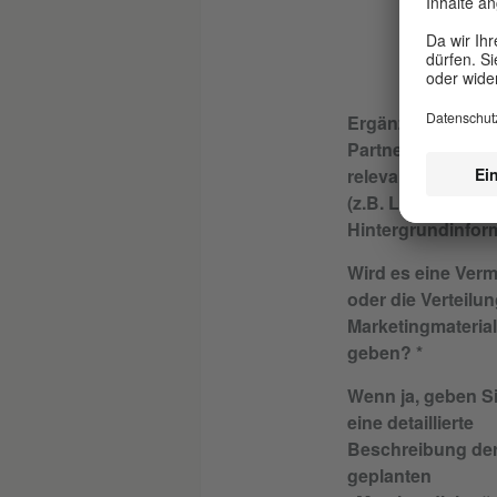
Ergänzen Sie für 
Partner oder Spo
relevante Informa
(z.B. Links,
Hintergrundinfor
Wird es eine Ver
oder die Verteilu
Marketingmaterial
geben?
Wenn ja, geben Si
eine detaillierte
Beschreibung de
geplanten