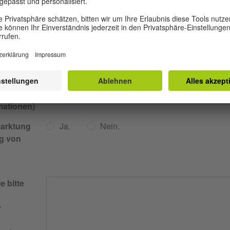
Veranstaltungspartner oder Sponsoren auf (f
zutreffend).
jeden
nsor
Hinweis: Die insgesamte Größe aller hochgeladenen Dateien darf nicht 2
tionen
überschreiten.
mationen)
marktung
Ja.
Nein.
ng von
e bitte
r