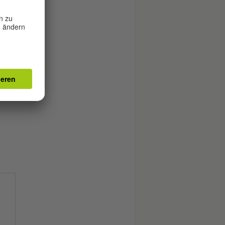
alls
0 MB