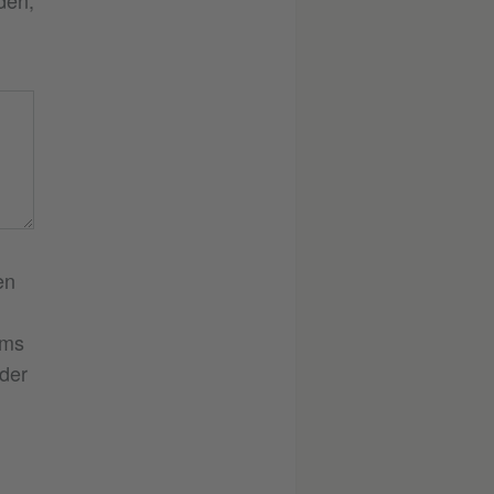
den,
en
ums
der