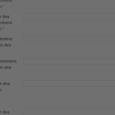
rtners
n
r des
rtners
n
reters
in des
ertreters
in des
e des
r
r des