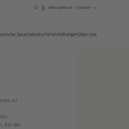
Mein Goethe.de
Deutsch
Veranstaltungen
eutsche Sprache
Kultur
Über Uns
ortes zu
von
n, bei der