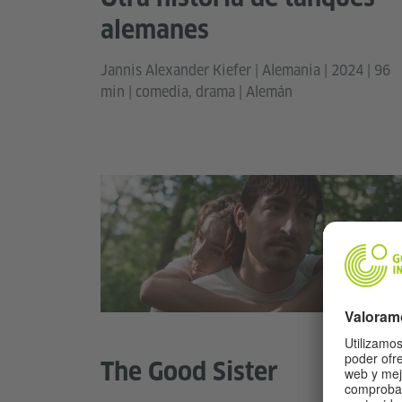
alemanes
Jannis Alexander Kiefer | Alemania | 2024 | 96
min | comedia, drama | Alemán
The Good Sister