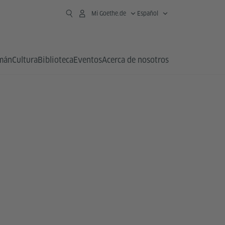
Mi Goethe.de
Español
emán
Cultura
Biblioteca
Eventos
Acerca de nosotros