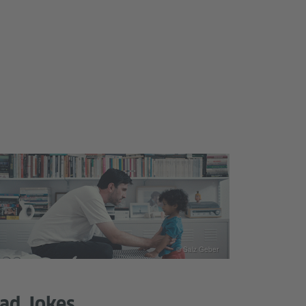
© Salz Geber
ad Jokes