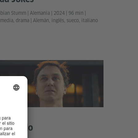
bian Stumm | Alemania | 2024 | 96 min |
media, drama | Alemán, inglés, sueco, italiano
uriendo