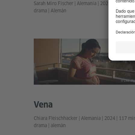
Sarah Miro Fischer | Alemania | 2025 | 96 min |
drama | Alemán
© Lisa Jilg
Vena
Chiara Fleischhacker | Alemania | 2024 | 117 min
drama | alemán