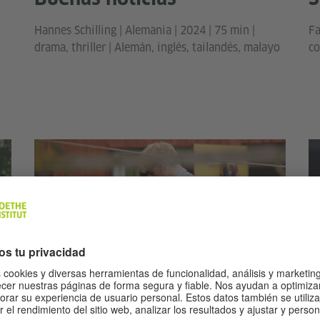
Hannes Schilling | Alemania | 2024 | 75 min |
Fa
drama, thriller | Alemán, inglés, tailandés, malayo
co
De Hilda, con amor
M