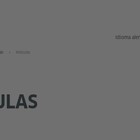
Idioma al
mán
Películas
ULAS