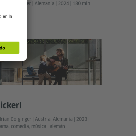
tthias Glasner | Alemania | 2024 | 180 min |
ama | alemán
ickerl
rian Goiginger | Austria, Alemania | 2023 |
ama, comedia, música | alemán