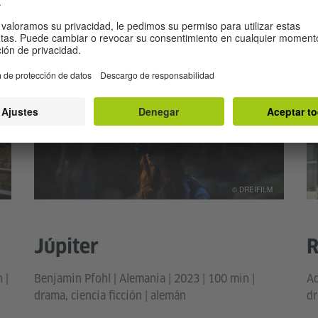
Andreas Dresen | Alemania | 2024 | 124 min |
Ma
drama | alemán
dr
© DREIFILM
Júpiter
R
 |
Benjamin Pfohl | Alemania | 2023 | 100 min |
Ad
drama, ciencia ficción | alemán
dr