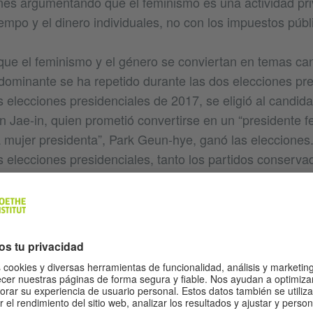
nes argumentando que el feminismo es una actividad pr
empo y el dinero individuales, no con los impuestos públ
ue el feminismo y el género se conviertan en temas ca
 dominante se ha repetido durante las dos elecciones pr
s elecciones presidenciales de 2017, se eligió al candida
n Jae-in, quien prometió convertirse en un “presidente f
a mujer presidenta”, Park Geun-hye, ganó las elecciones.
as elecciones presidenciales, tanto los partidos conserv
eron uso de las palabras clave “mujer”, “género” y “femi
 las oposiciones y enfrentamientos políticos en la soci
o a problemas como la Guerra Fría, el desarrollo o la d
ctos entre géneros y generaciones surgen como nuevas p
tica actual de Corea ya no puede evitar dar una respuest
al mismo tiempo, el feminismo se encuentra en una posic
frente a nuevas preocupaciones sobre su propio y ampli