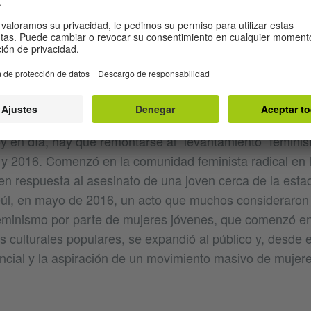
, el futuro de la democracia social y de género en Corea
mente en medio del estira y afloja entre el feminismo y 
e.
 CANDENTE DEL FEMINISMO
mo el feminismo pudo convertirse en un tema político t
y en día, hay que remontarse al “levantamiento” feminis
y 2016. Comenzó en la comunidad feminista radical en l
 en respuesta al asesinato de una joven cerca de la esta
l, en mayo de 2016, un acto que muchos consideraron
feminismo por parte de mujeres jóvenes, que comenzó e
es culturales populares, se expandió al público y, desde el
ncial y la aspiración de un movimiento masivo de mujere