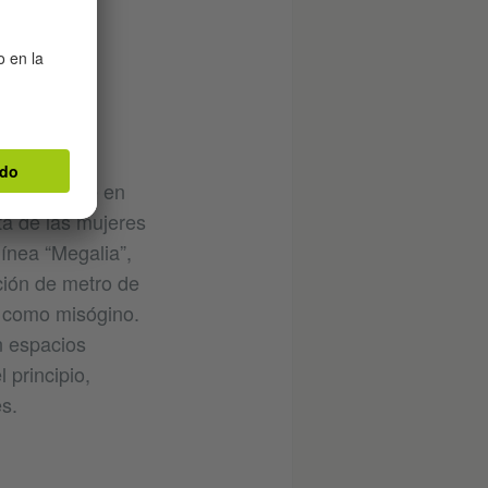
 del Sur se
el sistema
an candente en
ta de las mujeres
ínea “Megalia”,
ción de metro de
 como misógino.
n espacios
 principio,
s.