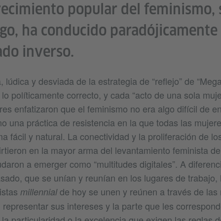
recimiento popular del feminismo, 
o, ha conducido paradójicamente 
ado inverso.
a, lúdica y desviada de la estrategia de “reflejo” de “Mega
 lo políticamente correcto, y cada “acto de una sola muje
es enfatizaron que el feminismo no era algo difícil de en
no una práctica de resistencia en la que todas las mujer
ma fácil y natural. La conectividad y la proliferación de l
virtieron en la mayor arma del levantamiento feminista de
udaron a emerger como “multitudes digitales”. A diferenc
sado, que se unían y reunían en los lugares de trabajo, l
nistas
de hoy se unen y reúnen a través de las 
millennial
n representar sus intereses y la parte que les correspo
la particularidad o la excelencia que exigen las reglas 