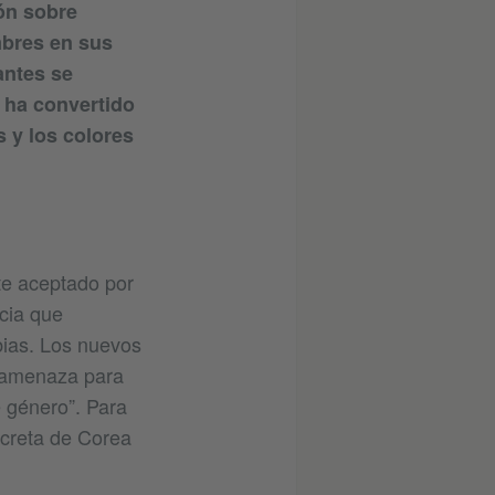
ón sobre
mbres en sus
antes se
 ha convertido
 y los colores
te aceptado por
cia que
ias. Los nuevos
a amenaza para
e género”. Para
ncreta de Corea