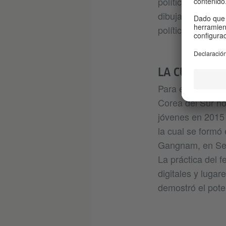
político. Además
dibujará probable
político dominant
LA CUESTIÓN
Para entender có
Corea del Sur ho
jóvenes en 2015 
la cual se formó
Gangnam, en Seú
La práctica del 
digitales y lugar
demostró el pote