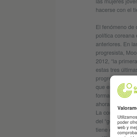
las mujeres jóve
hacerse con el ti
El fenómeno de q
política coreana
anteriores. En la
progresista, Moo
2012, “la primer
estas tres últim
progresistas hici
que en el pasado
formaban en torn
ahora los confli
La corriente polí
del “género” y, 
tiene que hacer 