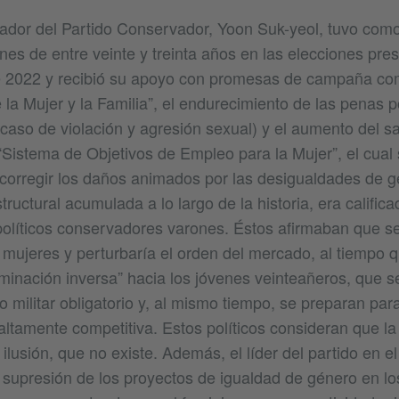
ador del Partido Conservador, Yoon Suk-yeol, tuvo como 
nes de entre veinte y treinta años en las elecciones pre
e 2022 y recibió su apoyo con promesas de campaña com
e la Mujer y la Familia”, el endurecimiento de las penas 
 caso de violación y agresión sexual) y el aumento del s
 “Sistema de Objetivos de Empleo para la Mujer”, el cual
 corregir los daños animados por las desigualdades de g
tructural acumulada a lo largo de la historia, era calific
s políticos conservadores varones. Éstos afirmaban que s
 mujeres y perturbaría el orden del mercado, al tiempo q
minación inversa” hacia los jóvenes veinteañeros, que s
io militar obligatorio y, al mismo tiempo, se preparan pa
altamente competitiva. Estos políticos consideran que la
ilusión, que no existe. Además, el líder del partido en e
 supresión de los proyectos de igualdad de género en lo