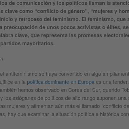
os de comunicación y los políticos llaman la atenci
es clave como “conflicto de género”, “mujeres y ho
einicio y retroceso del feminismo. El feminismo, que 
 preocupación de unos pocos activistas o élites, se
labra clave, que representa las promesas electorales
 partidos mayoritarios.
im
el antifeminismo se haya convertido en algo ampliamen
utilice en la
política dominante en Europa
es una tenden
también hemos observado en Corea del Sur, querido Tob
 y los eslóganes de políticos de alto rango suponen un
las mujeres y alimentan aún más el llamado “conflicto d
as, hay que examinar la situación política e histórica co