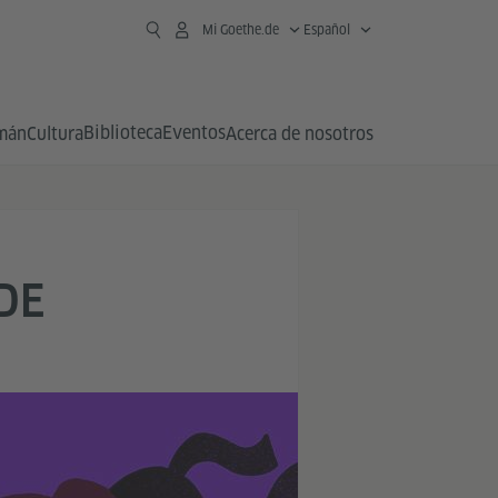
Mi Goethe.de
Español
Biblioteca
Eventos
emán
Cultura
Acerca de nosotros
DE