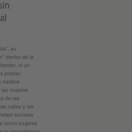
sin
al
lia”, su
r” dentro de la
tender, ni un
es podían
os medios
 las mujeres
ia de las
as calles y las
redes sociales
nde como mujeres
de la competencia