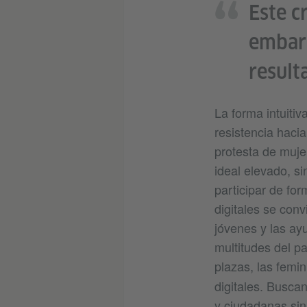
Este c
embarg
result
La forma intuitiv
resistencia hacia
protesta de mujer
ideal elevado, si
participar de for
digitales se con
jóvenes y las ay
multitudes del pa
plazas, las femi
digitales. Busca
y ciudadanas sin 