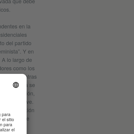
ivada que debe
icos.
ndentes en la
esidenciales
to del partido
eminista”. Y en
 A lo largo de
adores como los
nismo”. Mientras
edad coreana se
emocratización,
alabras clave.
a a la cuestión
ión en la que
o impacto