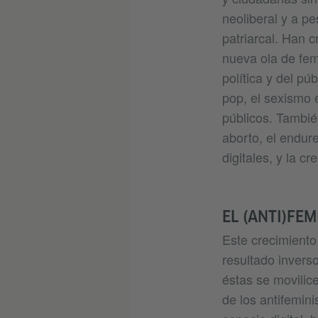
neoliberal y a pe
patriarcal. Han c
nueva ola de fem
política y del pú
pop, el sexismo e
públicos. Tambié
aborto, el endure
digitales, y la c
EL (ANTI)FEM
Este crecimiento
resultado inverso
éstas se movilic
de los antifemin