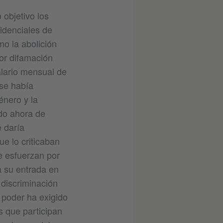
objetivo los
sidenciales de
o la abolición
por difamación
alario mensual de
 se había
énero y la
ado ahora de
e daría
ue lo criticaban
e esfuerzan por
ra su entrada en
 discriminación
l poder ha exigido
s que participan