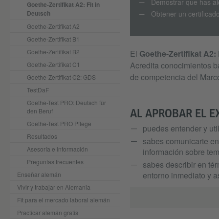
Demostrar que has al
Goethe-Zertifikat A2: Fit in
Deutsch
Obtener un certificad
Goethe-Zertifikat A2
Goethe-Zertifikat B1
Goethe-Zertifikat B2
El
Goethe-Zertifikat A2: 
Acredita conocimientos bá
Goethe-Zertifikat C1
de competencia del Marc
Goethe-Zertifikat C2: GDS
TestDaF
Goethe-Test PRO: Deutsch für
den Beruf
AL APROBAR EL 
Goethe-Test PRO Pflege
puedes entender y uti
Resultados
sabes comunicarte en 
Asesoría e información
información sobre tem
Preguntas frecuentes
sabes describir en té
entorno inmediato y 
Enseñar alemán
Vivir y trabajar en Alemania
Fit para el mercado laboral alemán
Practicar alemán gratis