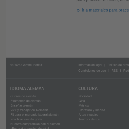
Ir a materiales para pract
© 2026 Goethe-Institut
Información legal
Política de pro
Condiciones de uso
RSS
Red
IDIOMA ALEMÁN
CULTURA
Cursos de alemán
Sociedad
Exámenes de alemán
Cine
Enseñar alemán
Música
Vivir y trabajar en Alemania
Literatura y medios
Fit para el mercado laboral alemán
Artes visuales
Practicar alemán gratis
Teatro y danza
Nuestro compromiso con el alemán
¿Por qué aprender alemán?