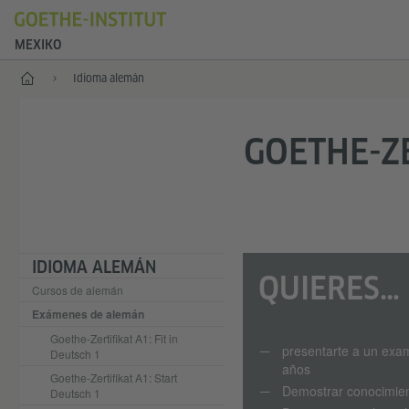
MEXIKO
Inicio
Idioma alemán
GOETHE-ZE
IDIOMA ALEMÁN
QUIERES…
Cursos de alemán
Exámenes de alemán
Goethe-Zertifikat A1: Fit in
presentarte a un exa
Deutsch 1
años
Goethe-Zertifikat A1: Start
Demostrar conocimie
Deutsch 1