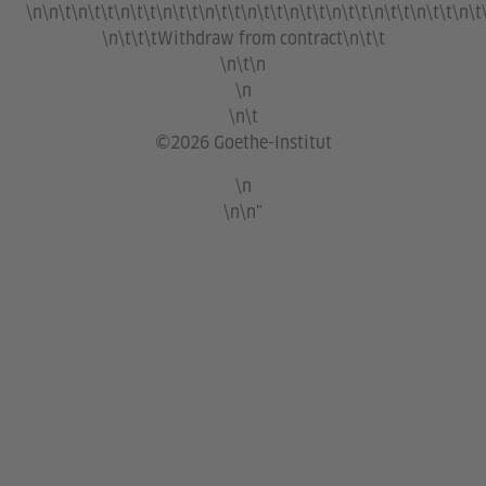
\n\n\t\n\t\t\n\t\t\n\t\t\n\t\t\n\t\t\n\t\t\n\t\t\n\t\t\n\t\t\n\t\
\n\t\t\t
Withdraw from contract
\n\t\t
\n\t\n
\n
\n\t
©2026 Goethe-Institut
\n
\n\n"