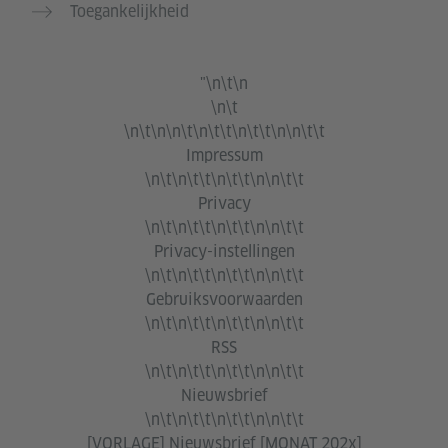
Toegankelijkheid
"\n\t\n
\n\t
\n\t\n\n\t\n\t\t\n\t\t\n\n\t\t
Impressum
\n\t\n\t\t\n\t\t\n\n\t\t
Privacy
\n\t\n\t\t\n\t\t\n\n\t\t
Privacy-instellingen
\n\t\n\t\t\n\t\t\n\n\t\t
Gebruiksvoorwaarden
\n\t\n\t\t\n\t\t\n\n\t\t
RSS
\n\t\n\t\t\n\t\t\n\n\t\t
Nieuwsbrief
\n\t\n\t\t\n\t\t\n\n\t\t
[VORLAGE] Nieuwsbrief [MONAT 202x]