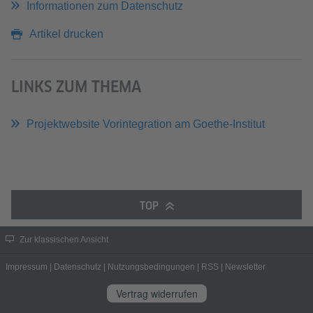
Informationen zum Datenschutz
Artikel drucken
LINKS ZUM THEMA
Projektwebsite Vorintegration am Goethe-Institut
TOP
Zur klassischen Ansicht
Impressum
|
Datenschutz
|
Nutzungsbedingungen
|
RSS
|
Newsletter
Vertrag widerrufen