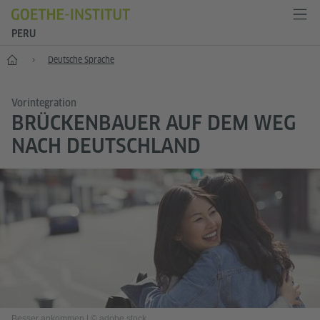
PERU
Start
Deutsche Sprache
Vorintegration
BRÜCKENBAUER AUF DEM WEG
NACH DEUTSCHLAND
Besser ankommen
|
© adobe.stock