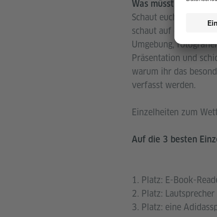
Was müsst ihr tun?
Schaut euch in eurem 
schaut auf dem Dachbo
Umgebung, fotografiert
Präsentation und schic
warum ihr das besonde
verfasst werden.
Einzelheiten zum Wet
Auf die 3 besten Einz
1. Platz: E-Book-Read
2. Platz: Lautspreche
3. Platz: eine Adidas