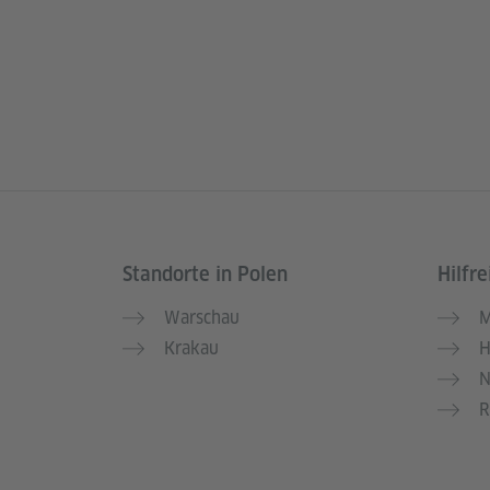
Standorte in Polen
Hilfre
Service- und Informationsbereich
Warschau
M
Krakau
H
N
R