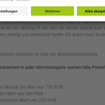
Viertel um, sprecht mit euren Nachbarn, geht in die Bibl
den nach. Findet Spuren der deutschen Geschichte oder 
 sie, beschreibt sie, erstellt eine Collage, ein Lapbook o
kt sie uns. Wichtig ist uns, dass ihr erklärt, welche Spur 
rs wichtig und interessant fandet. Die Arbeit muss in d
tbewerb entnehmt ihr bitte der Wettbewerbsordnung.
elarbeiten in jeder Alterskategorie warten tolle Preise
er (Kindle) [im Wert von 750 PLN]
r [im Wert von 500 PLN]
sporttasche [Wert von 250 PLN]