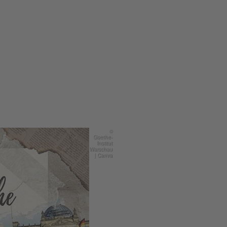
©
Goethe-
Institut
Warschau
| Canva