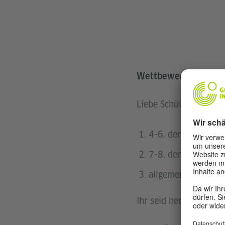
Wettbewerb „Meine G
Liebe Schülerinnen un
4-6. der Grundschu
7-8. der Grundschu
allgemeinbildende 
Ihr seid herzlich ein