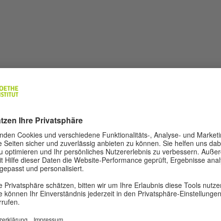
egend – Auf deutscher Spurensuche“
d Schüler der Klassen:
le
le
Lyzeen und Technika (LO, technikum)!
geladen, an diesem spannenden Wettbewerb teilzunehmen.