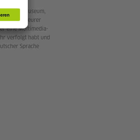
iothek, ins Museum,
Sprache in eurer
der eine Multimedia-
ihr verfolgt habt und
eutscher Sprache
!