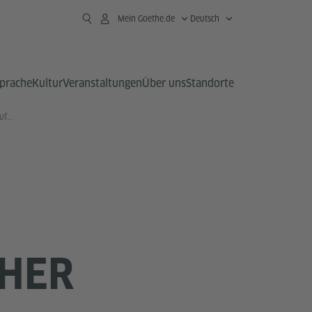
Mein Goethe.de
Deutsch
prache
Kultur
Veranstaltungen
Über uns
Standorte
Wettbewerb „Meine Gegend – Auf deutscher Spurensuche“
CHER