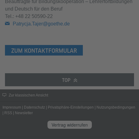
Beauftragte für Bildungskooperation – Lehrerfortbildungen
und Deutsch für den Beruf
Tel.: +48 22 50590-22
Patrycja.Tajer@goethe.de
ZUM KONTAKTFORMULAR
TOP
Zur klassischen Ansicht
Impressum
|
Datenschutz
|
Privatsphäre-Einstellungen
|
Nutzungsbedingungen
|
RSS
|
Newsletter
Vertrag widerrufen