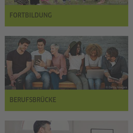
© Nikola Leleń
FORTBILDUNG
© Getty Images
BERUFSBRÜCKE