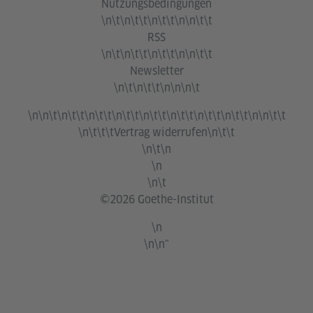
Nutzungsbedingungen
\n\t\n\t\t\n\t\t\n\n\t\t
RSS
\n\t\n\t\t\n\t\t\n\n\t\t
Newsletter
\n\t\n\t\t\n\n\n\t
\n\n\t\n\t\t\n\t\t\n\t\t\n\t\t\n\t\t\n\t\t\n\t\t\n\n\t\t
\n\t\t\t
Vertrag widerrufen
\n\t\t
\n\t\n
\n
\n\t
©2026 Goethe-Institut
\n
\n\n"