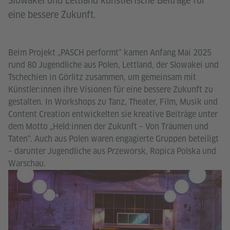
Slowakei und Lettland künstlerische Beiträge für
eine bessere Zukunft.
Beim Projekt „PASCH performt“ kamen Anfang Mai 2025
rund 80 Jugendliche aus Polen, Lettland, der Slowakei und
Tschechien in Görlitz zusammen, um gemeinsam mit
Künstler:innen ihre Visionen für eine bessere Zukunft zu
gestalten. In Workshops zu Tanz, Theater, Film, Musik und
Content Creation entwickelten sie kreative Beiträge unter
dem Motto „Held:innen der Zukunft – Von Träumen und
Taten“. Auch aus Polen waren engagierte Gruppen beteiligt
– darunter Jugendliche aus Przeworsk, Ropica Polska und
Warschau.
Go
In