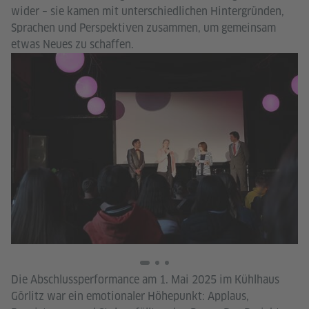
wider – sie kamen mit unterschiedlichen Hintergründen,
Sprachen und Perspektiven zusammen, um gemeinsam
etwas Neues zu schaffen.
Go
In
Die Abschlussperformance am 1. Mai 2025 im Kühlhaus
Görlitz war ein emotionaler Höhepunkt: Applaus,