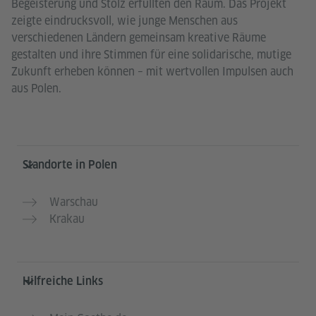
Begeisterung und Stolz erfüllten den Raum. Das Projekt
zeigte eindrucksvoll, wie junge Menschen aus
verschiedenen Ländern gemeinsam kreative Räume
gestalten und ihre Stimmen für eine solidarische, mutige
Zukunft erheben können – mit wertvollen Impulsen auch
aus Polen.
Service- und Informationsbereich
Standorte in Polen
Warschau
Krakau
Hilfreiche Links