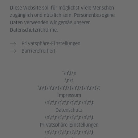
Diese Website soll für möglichst viele Menschen
zugänglich und nützlich sein. Personenbezogene
Daten verwenden wir gemäß unserer
Datenschutzrichtlinie.
Privatsphäre-Einstellungen
Barrierefreiheit
"\n\t\n
\n\t
\n\t\n\n\t\n\t\t\n\t\t\n\n\t\t
Impressum
\n\t\n\t\t\n\t\t\n\n\t\t
Datenschutz
\n\t\n\t\t\n\t\t\n\n\t\t
Privatsphäre-Einstellungen
\n\t\n\t\t\n\t\t\n\n\t\t