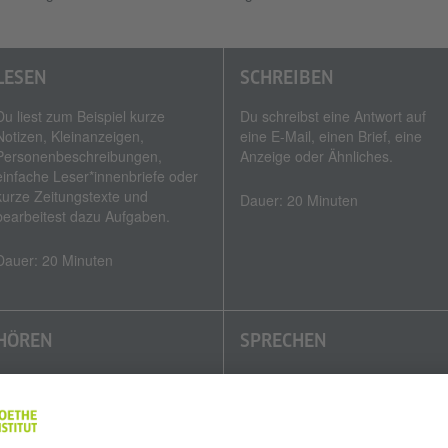
LESEN
SCHREIBEN
Du liest zum Beispiel kurze
Du schreibst eine Antwort auf
Notizen, Kleinanzeigen,
eine E-Mail, einen Brief, eine
Personenbeschreibungen,
Anzeige oder Ähnliches.
einfache Leser*innenbriefe oder
kurze Zeitungstexte und
Dauer: 20 Minuten
bearbeitest dazu Aufgaben.
Dauer: 20 Minuten
HÖREN
SPRECHEN
Du hörst kurze Alltagsgespräche,
Du stellst dich vor, stellst Fragen
private telefonische Nachrichten,
zu Themen aus dem Alltag und
Informationen aus dem Radio
antwortest auf einfache Fragen.
oder Ähnliches und bearbeitest
Außerdem äußerst du Bitten und