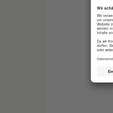
V
Da
Kin
Die
und
vom