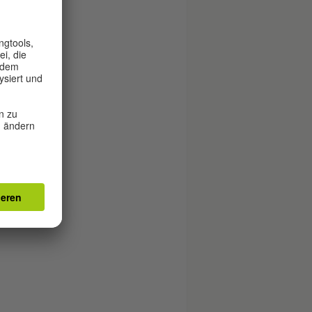
ung
gig