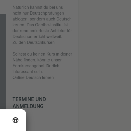
Natürlich kannst du bei uns
nicht nur Deutschprüfungen
ablegen, sondern auch Deutsch
lernen. Das Goethe-Institut ist
der renommierteste Anbieter für
Deutschunterricht weltweit.
Zu den Deutschkursen
Solltest du keinen Kurs in deiner
Nähe finden, könnte unser
Fernkursangebot für dich
interessant sein.
Online Deutsch lernen
TERMINE UND
ANMELDUNG