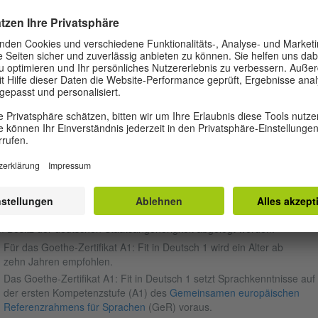
dazu verschiedene Aufgaben.
reagierst auf deine*n
Gesprächspartner*in in dir
vertrauten Situationen.
Dauer: etwa 20 Minuten
Dauer: 15 Minuten
ORAUSSETZUNGEN
s
Goethe-Zertifikat A1: Fit in Deutsch 1
ist eine Deutschprüfung für
der und Jugendliche im Alter von 10 bis 16 Jahren.
 Prüfungen des Goethe-Instituts stehen allen Interessierten zur Verfüg
 können unabhängig vom Erreichen eines Mindestalters und unabhän
 Besitz der deutschen Staatsangehörigkeit abgelegt werden.
Für das Goethe-Zertifikat A1: Fit in Deutsch 1 wird ein Alter ab
zehn Jahren empfohlen.
Das
Goethe-Zertifikat A1: Fit in Deutsch 1 setzt Sprachkenntnisse auf
der ersten Kompetenzstufe (A1) des
Gemeinsamen europäischen
Referenzrahmens für Sprachen
(GeR) voraus.