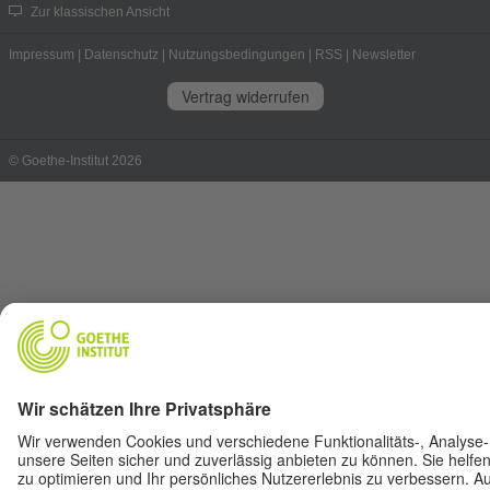
Zur klassischen Ansicht
Impressum
|
Datenschutz
|
Nutzungsbedingungen
|
RSS
|
Newsletter
Vertrag widerrufen
© Goethe-Institut 2026