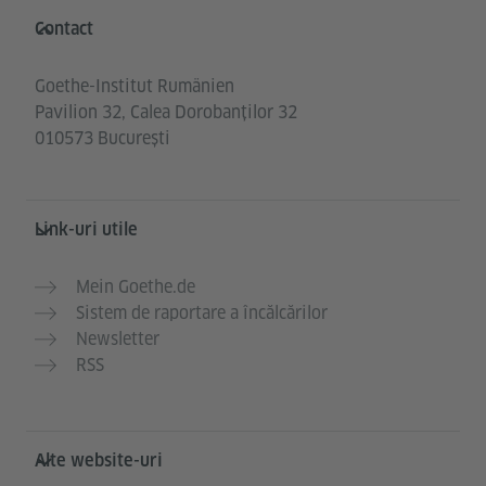
Service- und Informationsbereich
Contact
Goethe-Institut Rumänien
Pavilion 32, Calea Dorobanților 32
010573 București
Link-uri utile
Mein Goethe.de
Sistem de raportare a încălcărilor
Newsletter
RSS
Alte website-uri