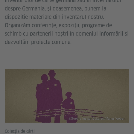
inventarului de carte germană sau al inventarului
despre Germania, și deasemenea, punem la
dispoziție materiale din inventarul nostru.
Organizăm conferințe, expoziții, programe de
schimb cu partenerii noștri în domeniul informării și
dezvoltăm proiecte comune.
©Goethe-Institut Bukarest/Marius Weber
Colecția de cărți